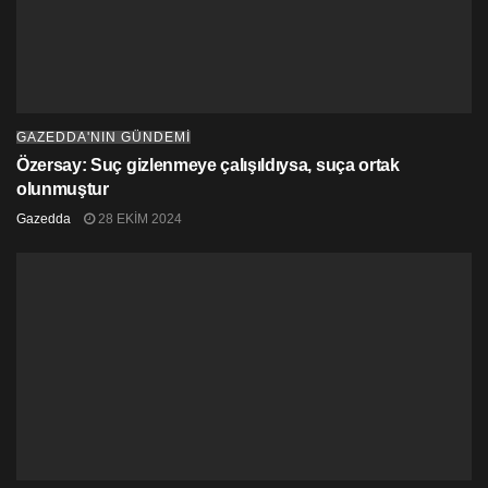
GAZEDDA'NIN GÜNDEMİ
Özersay: Suç gizlenmeye çalışıldıysa, suça ortak
olunmuştur
Gazedda
28 EKIM 2024
Araştırmacılar, yalnızca birkaç saat ila birkaç günlük
PM2,5 maruziyetinin bile her yıl,