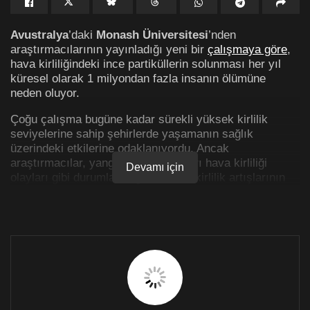
Avustralya
’daki
Monash Üniversitesi
’nden
araştırmacılarının yayınladığı yeni bir
çalışmaya göre
,
hava kirliliğindeki ince partiküllerin solunması her yıl
küresel olarak 1 milyondan fazla insanın ölümüne
neden oluyor.
Çoğu çalışma bugüne kadar sürekli yüksek kirlilik
seviyelerine sahip şehirlerde yaşamanın sağlık
üzerindeki etkilerine odaklanıyordu. Ancak
araştırmacılar, yangınlar, toz ve aşırı hava kirliliği
Devamı için
olayları gibi durumlarda görülen ani kirlilik artışlarının
daha küçük şehirleşmiş bölgelerde de etkili olduğunu
vurguluyor.
Araştırma, 13 binden fazla şehir ve kasabayı kapsayan
ve 2019 yılına kadar olan verileri inceleyen kapsamlı bir
çalışmayla gerçekleştirildi. Sonuçlar, hava kirliliğinin
özellikle
Doğu Asya
‘da olmak üzere, dünya genelinde
önemli bir ölüm nedeni olduğunu ortaya koydu. Bu
bölgede, hava kirliliğine bağlı ölümler küresel