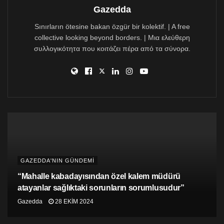
ortalamadan yüzde 50 daha fazla.
Gazedda
Sınırların ötesine bakan özgür bir kolektif. | A free
collective looking beyond borders. | Μια ελεύθερη
συλλογικότητα που κοιτάζει πέρα από τα σύνορα.
GAZEDDA'NIN GÜNDEMİ
“Mahalle kabadayısından özel kalem müdürü
atayanlar sağlıktaki sorunların sorumlusudur”
Gazedda
28 EKIM 2024