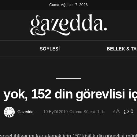
Cuma, Ağustos 7, 2026
SÖYLEŞİ
BELLEK & TA
yok, 152 din görevlisi i
A
0
Gazedda
19 Eylül 2019
Okuma Süresi: 1 dk
A
onel ihtiyacını karşılamak için 152 kişilik din görevlisi münh