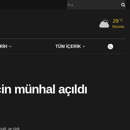
29
°C
Nicosia
RİH
TÜM İÇERİK
çin münhal açıldı
ali açıldı.