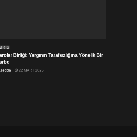
IBRIS
rolar Birliği: Yargının Tarafsızlığına Yönelik Bir
arbe
azedda
22 MART 2025