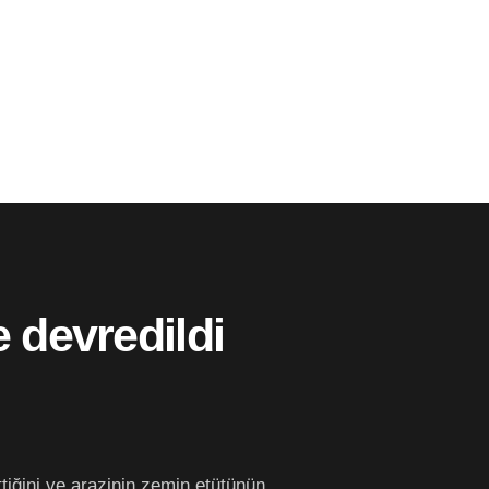
 devredildi
tiğini ve arazinin zemin etütünün