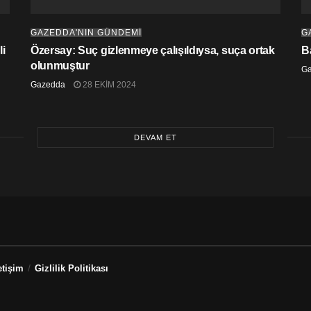
GAZEDDA'NIN GÜNDEMİ
G
i
Özersay: Suç gizlenmeye çalışıldıysa, suça ortak
B
olunmuştur
G
Gazedda
28 EKIM 2024
DEVAM ET
etişim
Gizlilik Politikası