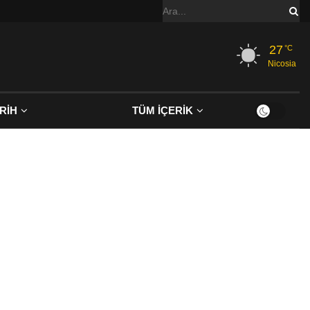
27
°C
Nicosia
RİH
TÜM İÇERİK