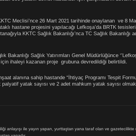
KKTC Meclisi’nce 26 Mart 2021 tarihinde onaylanan ve 8 Mar
taklı hastane projesini yapılacağı Lefkoşa’da BRTK tesisler
tutanağıyla KKTC Sağlık Bakanlığı’nca TC Sağlık Bakanlığı a
lık Bakanlığı Sağlık Yatırımları Genel Müdürlüğünce ‘’Lefk
çin ihaleyi kazanan proje grubuna devredildiği belirtildi.
nşaat alanına sahip hastande “İhtiyaç Programı Tespit Form
 palyatif yatak sayısı ve 2 adet mahkum yatak sayısı olmak
ği anlayışı ile yayın yapan, yurttaştan yana taraf olan ve gazetecilikte m
ıştan yanadır.