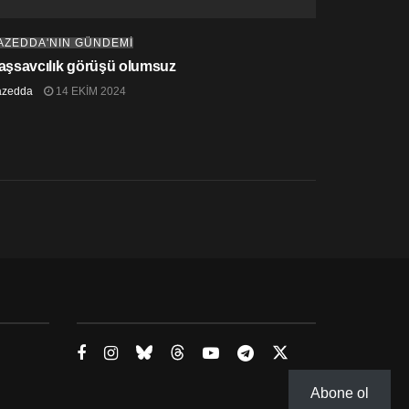
AZEDDA'NIN GÜNDEMİ
aşsavcılık görüşü olumsuz
azedda
14 EKIM 2024
Abone ol