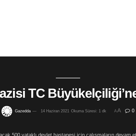
azisi TC Büyükelçiliği’ne
A
0
Gazedda
14 Haziran 2021
Okuma Süresi: 1 dk
A
acak 500 yataklı devlet hastanesi için çalışmaların devam et