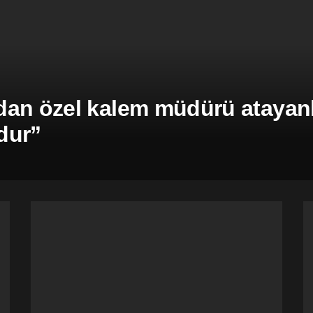
an özel kalem müdürü atayanla
dur”