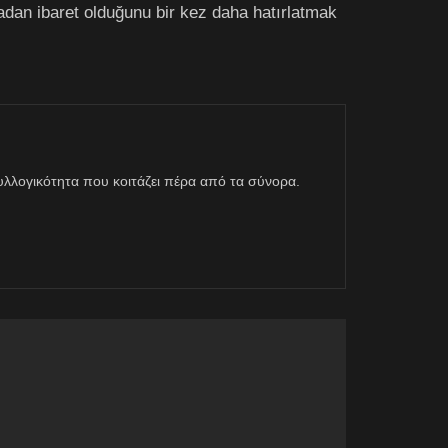
acadan ibaret olduğunu bir kez daha hatırlatmak
η συλλογικότητα που κοιτάζει πέρα από τα σύνορα.