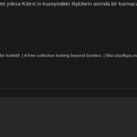
n mi yoksa Kıbrıs’ın kuzeyindeki ilişkilerin aslında bir kurm
bir kolektif. | A free collective looking beyond borders. | Μια ελεύθερ