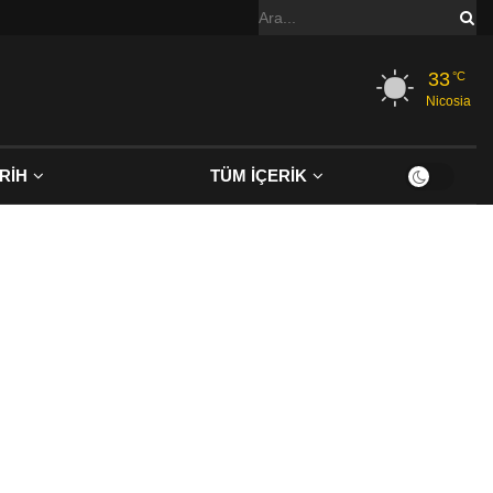
33
°C
Nicosia
RİH
TÜM İÇERİK