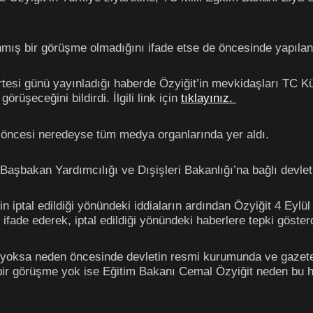
nmış bir görüşme olmadığını ifade etse de öncesinde yapılan
rtesi günü yayınladığı haberde Özyiğit’in mevkidaşları TC 
örüşeceğini bildirdi. İlgili link için
tıklayınız.
 öncesi neredeyse tüm medya organlarında yer aldı.
 Başbakan Yardımcılığı ve Dışişleri Bakanlığı’na bağlı devle
ptal edildiği yönündeki iddiaların ardından Özyiğit 4 Eylül
ade ederek, iptal edildiği yönündeki haberlere tepki gösterdi
 yoksa neden öncesinde devletin resmi kurumunda ve gazete
bir görüşme yok ise Eğitim Bakanı Cemal Özyiğit neden bu ha