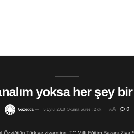
analım yoksa her şey bi
A
0
Gazedda
5 Eylül 2018
Okuma Süresi: 2 dk
A
l Özyiğit’in Türkiye ziyaretine, TC Milli Eğitim Bakanı Ziya 