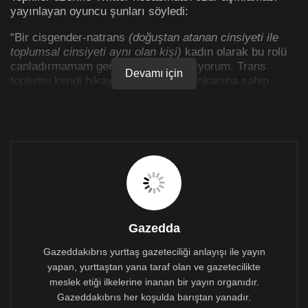
yayınlayan oyuncu şunları söyledi:
“Bir cisgender-natrans
(doğuştan atanan cinsiyeti ile
toplumsal cinsiyeti aynı olan kişi)
kadın olarak bu rolü
canladırmamam gerektiğini artık anlıyorum. Trans
Devamı için
toplumu kendi hikayelerini anlatma imkanına sahip
olmalı. Bu anlamda bana birkaç gündür rehberlik eden
eleştirel sohbetler için minnettarım. Dinlemeye, kendimi
eğitmeye ve hatamdan ders çıkarmaya devam
edeceğim. Hem ekranda hem de kamera arkasında
daha kapsamlı temsil için çabalayacağıma söz
veriyorum.”
Berry’nin bu açıklaması LGBTi+ grupları arasında
memnuniyetle karşılanırken, diğer söz sahibi insanlara
da örnek olması temennisinde bulunuldu.
Gazedda
Gazeddakıbrıs yurttaş gazeteciliği anlayışı ile yayın
yapan, yurttaştan yana taraf olan ve gazetecilikte
meslek etiği ilkelerine inanan bir yayın organıdır.
Gazeddakıbrıs her koşulda barıştan yanadır.