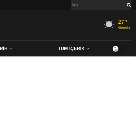
27
°C
Nicosia
RİH
TÜM İÇERİK