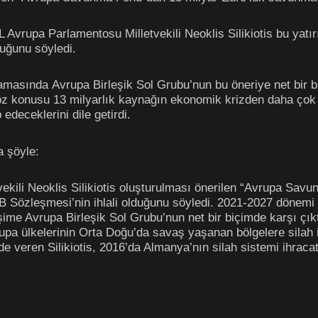
Avrupa Parlamentosu Milletvekili Neoklis Silikiotis bu yatırım
duğunu söyledi.
klamasında Avrupa Birleşik Sol Grubu’nun bu öneriye net bir bi
söz konusu 13 milyarlık kaynağın ekonomik krizden daha çok e
edeceklerini dile getirdi.
 şöyle:
kili Neoklis Silikiotis oluşturulması önerilen “Avrupa Savu
AB Sözleşmesi’nin ihlali olduğunu söyledi. 2021-2027 dönemi
şime Avrupa Birleşik Sol Grubu’nun net bir biçimde karşı çıktığ
upa ülkelerinin Orta Doğu’da savaş yaşanan bölgelere silah ihr
e veren Silikiotis, 2016’da Almanya’nın silah sistemi ihracatl