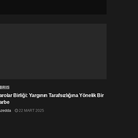
IBRIS
rolar Birliği: Yargının Tarafsızlığına Yönelik Bir
arbe
azedda
22 MART 2025