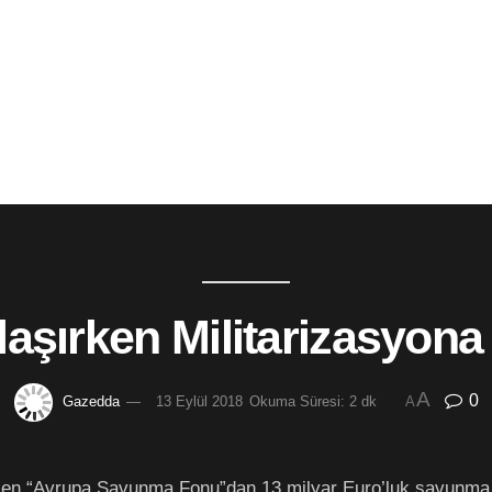
laşırken Militarizasyona
A
0
Gazedda
13 Eylül 2018
Okuma Süresi: 2 dk
A
rilen “Avrupa Savunma Fonu”dan 13 milyar Euro’luk savunma y