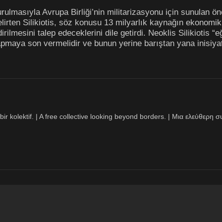
masıyla Avrupa Birliği’nin militarizasyonu için sunulan öner
irten Silikiotis, söz konusu 13 milyarlık kaynağın ekonomik
rilmesini talep edeceklerini dile getirdi. Neoklis Silikiotis “
maya son vermelidir ve bunun yerine barıştan yana inisiyatifl
bir kolektif. | A free collective looking beyond borders. | Μια ελεύθερ