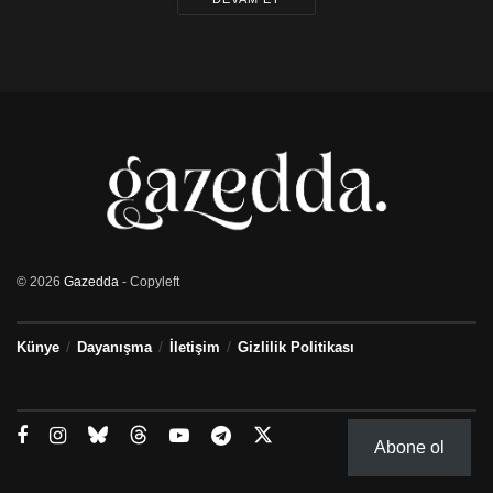
Selma EYLEM
Başkan
Yönetim Kurulu (a.)
© 2026
Gazedda
- Copyleft
Künye
Dayanışma
İletişim
Gizlilik Politikası
Abone ol