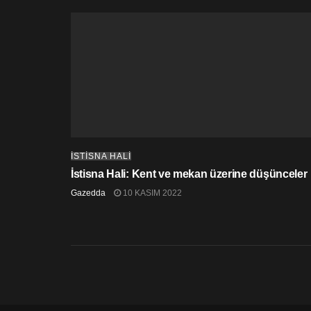
İSTİSNA HALİ
İstisna Hali: Kent ve mekan üzerine düşünceler
Gazedda
10 KASIM 2022