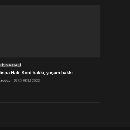
STİSNA HALİ
stisna Hali: Kent hakkı, yaşam hakkı
azedda
30 EKIM 2022