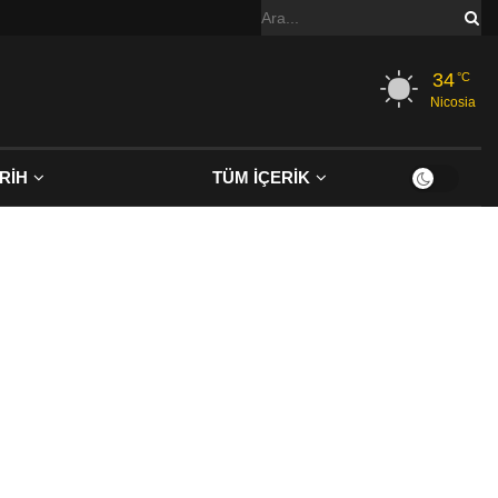
34
°C
Nicosia
RİH
TÜM İÇERİK