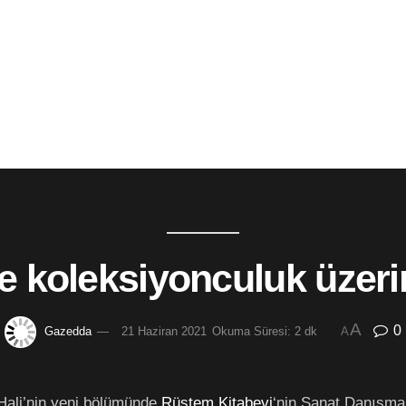
le koleksiyonculuk üzerin
A
0
Gazedda
21 Haziran 2021
Okuma Süresi: 2 dk
A
Hali’nin yeni bölümünde
Rüstem Kitabevi
‘nin Sanat Danışm