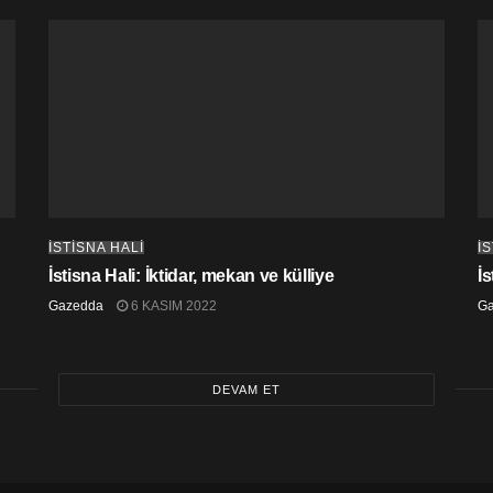
İSTİSNA HALİ
İ
İstisna Hali: İktidar, mekan ve külliye
İ
Gazedda
6 KASIM 2022
G
DEVAM ET