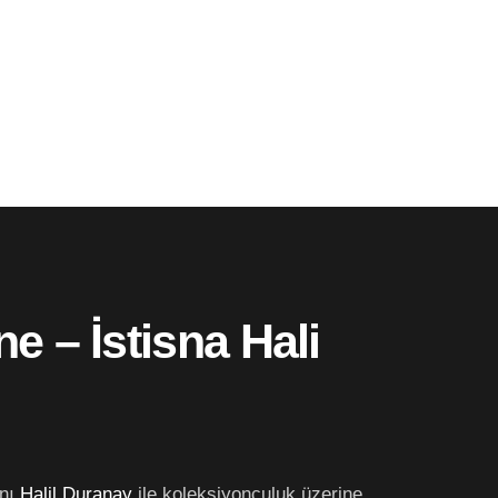
e – İstisna Hali
anı
Halil Duranay
ile koleksiyonculuk üzerine