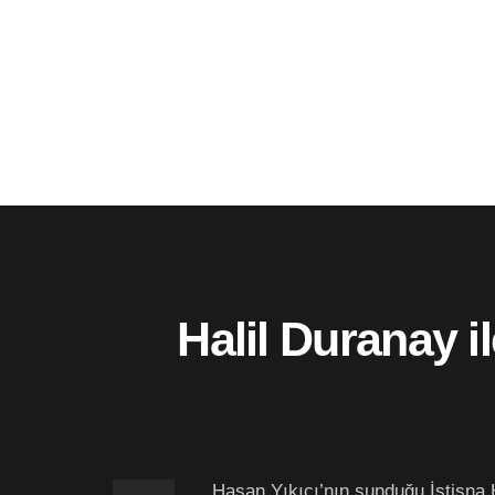
Halil Duranay i
Hasan Yıkıcı’nın sunduğu İstisna 