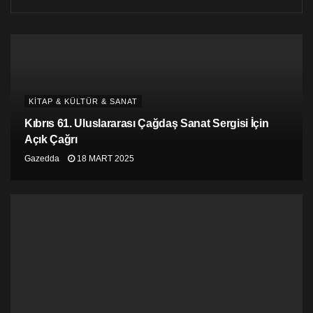
Kayıp Ağaçlar Adası – Elif Şafak – Doğan Kitapçılık
Bilinçaltının Gücü – Joseph Murphy – Diyojen
Yayıncılık
KİTAP & KÜLTÜR & SANAT
Kıbrıs 61. Uluslararası Çağdaş Sanat Sergisi İçin
Açık Çağrı
Gazedda
18 MART 2025