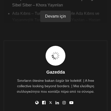
Sibel Siber – Khora Yayınları
Ada Kıbrıs – Turist Rehberi Gözüyle Ada Kıbrıs ve
Devamı için
Yaşanmışlık Tarih Kültür ve Doğa Yazıları – Hasan
Karlıtaş – Eser Sahibinin Yayını
Dünya Burada Bitsin – Emel Kaya – Everest Yayınları
Yaşandığı Gibi – Mustafa Akıncı – Söylem Yayınları
Selam Metin Ben Berceste – Mehmet Yaşın – İthaki
Yayınları
Haftanın İlgi Gören – Okunan Dünya Kitapları:
Gazedda
İktidar (Güç Sahibi Olmanın 48 Yasası) Robert Greene
Sınırların ötesine bakan özgür bir kolektif. | A free
collective looking beyond borders. | Μια ελεύθερη
– Altın Kitaplar Yayınevi
συλλογικότητα που κοιτάζει πέρα από τα σύνορα.
The Magic -Rhonda Byrne – Artemis Yayınları
Gece Yarısı Kütüphanesi – Matt Haig – Domingo
Yayınevi