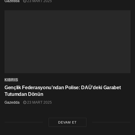
Gazedda
23 MART 2025
KIBRIS
Gençlik Federasyonu’ndan Polise: DAÜ’deki Garabet
Tutumdan Dönün
Gazedda
23 MART 2025
DEVAM ET
Jimi Hendrix’in grubu ile birlikte yaptığı ikinci stüdyo