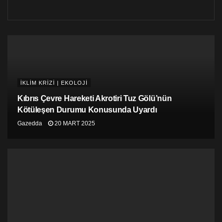
toprağımızda hak ettiği değeri görmesini diliyorum.
Birlik olursak yaşanacak bir ülkemiz olur.
İKLİM KRİZİ | EKOLOJİ
Kıbrıs Çevre Hareketi Akrotiri Tuz Gölü’nün
Kötüleşen Durumu Konusunda Uyardı
Gazedda
20 MART 2025