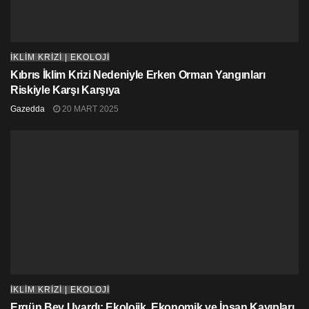
İKLİM KRİZİ | EKOLOJİ
Kıbrıs İklim Krizi Nedeniyle Erken Orman Yangınları
Riskiyle Karşı Karşıya
Gazedda
20 MART 2025
İKLİM KRİZİ | EKOLOJİ
Ergün Bey Uyardı: Ekolojik, Ekonomik ve İnsan Kayıpları