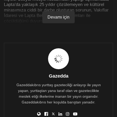
Lapta’da yaklaşık 25 yıldır çözülemeyen ve kültürel
mirasımıza ciddi bir darbe oluşturan sorunun, Vakıflar
İdaresi ve Lapta Belediyesi’nin yardımları ile
Devamı için
çözüldüğünü duyurdu.
Açıklama şöyle:
Gazedda
Bu iki kuruma, ortaya koydukları kararlılık için çok
Gazeddakıbrıs yurttaş gazeteciliği anlayışı ile yayın
teşekkür ederiz. Bunun yanında sanırım en büyük
takdir ülkesine sahip çıkan ve bu konuda birlik olan
yapan, yurttaştan yana taraf olan ve gazetecilikte
bizim yani halkın…
meslek etiği ilkelerine inanan bir yayın organıdır.
Gazeddakıbrıs her koşulda barıştan yanadır.
Bu duyarlılığın tüm ülkeye yayılmasını ve en büyük
zenginliğimiz olan kültürel mirasımızın, her bir karış