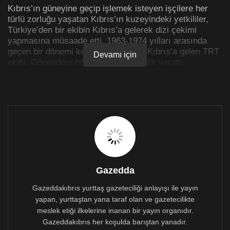
Kıbrıs’ın güneyine geçip işlemek isteyen işçilere her
türlü zorluğu yaşatan Kıbrıs’ın kuzeyindeki yetkililer,
Türkiye’den bir ekibin Kıbrıs’a gelerek dizi çekimi
yapmasına müsaade etti. 1963-1974 yılları arasında
geçen bir dönemi konu alan dizi için Kıbrıs’a gelen TRT
Devamı için
ekibi, Gönendere bölgesinde tedirginlik yarattı.
Yurttaşların şikayeti üzerine seti denetime giden
Serdarlı Belediyesi ekipleri, kendilerine bu yönde
herhangi bir bilgi verilmediğini ifade etti.
Belediye Başkanı Halil Kasım, Belediye’nin Sosyal
Medya hesabından yaptığı açıklamada, ekiplerin TC
Büyükelçiliği, Cumhurbaşkanlığı ve Kültür Dairesi’nden
izinli olup, gerekli karantina sürecinden geçerek
bölgeye geldiklerini öğrendiklerini aktararak, çekimlerin
Gazedda
tamamlanmasının ardından bölgenin ilaçlandığı, gerekli
tedbirlerin alındığını da kaydetti.
Gazeddakıbrıs yurttaş gazeteciliği anlayışı ile yayın
yapan, yurttaştan yana taraf olan ve gazetecilikte
Belediye tarafından yapılan açıklama şöyle:
meslek etiği ilkelerine inanan bir yayın organıdır.
Gazeddakıbrıs her koşulda barıştan yanadır.
“Değerli Bölge Halkımız! Bugün Türkiye’nin devlet