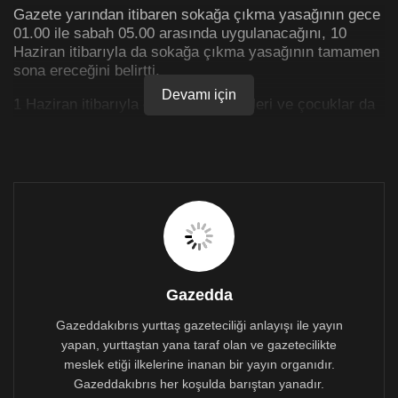
Gazete yarından itibaren sokağa çıkma yasağının gece
01.00 ile sabah 05.00 arasında uygulanacağını, 10
Haziran itibarıyla da sokağa çıkma yasağının tamamen
sona ereceğini belirtti.
Devamı için
1 Haziran itibarıyla evlerde ev sakinleri ve çocuklar da
dahil olmak üzere 20 kişiye kadar kişinin
bulunabileceğini belirten gazete, kilise, kumarhane,
ibadet yerleri, toplantı yerleri, ticari fuarlar, tiyatrolar
gibi alanlardaki kişi sayının, alanların yüzde 50
kapasitesiyle sınırlandırılacağını yazdı.
Habere göre gevşemeler dahilinde yeme-içme
yerlerinin, ilgili protokol temelinde iç alanlarının
açılmasına da izin verilecek.
Gazedda
10 Haziran itibarıyla gece kulüpleri de açılacak.
Gazeddakıbrıs yurttaş gazeteciliği anlayışı ile yayın
Gazete spor alanlarına ilişkin kararların ise Rum Spor
yapan, yurttaştan yana taraf olan ve gazetecilikte
Örgütü tarafından açıklanacağını ve tüm kararların 31
meslek etiği ilkelerine inanan bir yayın organıdır.
Haziran tarihinden itibaren geçerli olacağını yazdı.
Gazeddakıbrıs her koşulda barıştan yanadır.