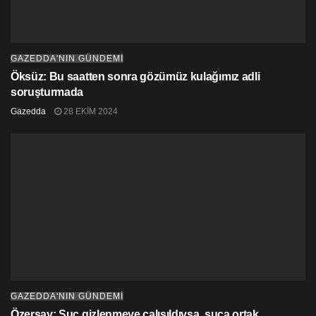
GAZEDDA'NIN GÜNDEMİ
Öksüz: Bu saatten sonra gözümüz kulağımız adli
soruşturmada
Gazedda
28 EKIM 2024
GAZEDDA'NIN GÜNDEMİ
Özersay: Suç gizlenmeye çalışıldıysa, suça ortak