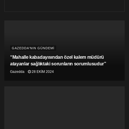
Haberde, bu oy oranlarına göre en az 7 partinin Rum
meclisine milletvekili sokmasının beklendiği de ifade
edildi.
GAZEDDA'NIN GÜNDEMİ
“Mahalle kabadayısından özel kalem müdürü
atayanlar sağlıktaki sorunların sorumlusudur”
Gazedda
28 EKIM 2024