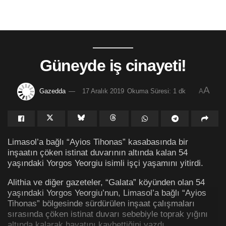
Güneyde iş cinayeti!
A
Gazedda
17 Aralık 2019
Okuma Süresi: 1 dk
A
Limasol’a bağlı “Ayios Tihonas” kasabasında bir
inşaatın çöken istinat duvarının altında kalan 54
yaşındaki Yorgos Yeorgiu isimli işçi yaşamını yitirdi.
Alithia ve diğer gazeteler, “Galata” köyünden olan 54
yaşındaki Yorgos Yeorgiu’nun, Limasol’a bağlı “Ayios
Tihonas” bölgesinde sürdürülen inşaat çalışmaları
sırasında çöken istinat duvarı sebebiyle toprak yığını
altında kalarak hayatını kaybettiğini yazdı.