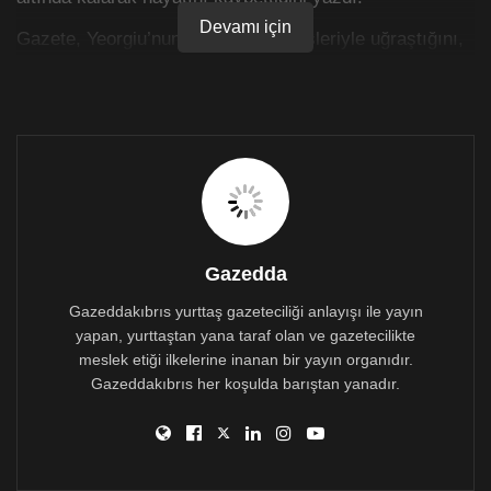
Devamı için
Gazete, Yeorgiu’nun inşaatta boya işleriyle uğraştığını,
cesedine ise yaklaşık altı saat süren çalışma
sonrasında ulaşılabildiğini aktardı.
Gazedda
Gazeddakıbrıs yurttaş gazeteciliği anlayışı ile yayın
yapan, yurttaştan yana taraf olan ve gazetecilikte
meslek etiği ilkelerine inanan bir yayın organıdır.
Gazeddakıbrıs her koşulda barıştan yanadır.