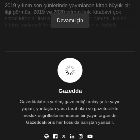
2019 yılının son günlerinde yayınlanan kitap büyük bir
ilgi görmüş, 2019 ve 2020 yılının Işık Kitabevi çok
satan kitaplar listesinde ilk sırada yer almıştı. Halen
Devamı için
kitaba sadece Kıbrıs’ta değil, Avrupa’nın değişik
ülkelerinden ve Türkiye’deki
Küçük Prens
koleksiyonu
yapan koleksiyoncular tarafından da büyük bir ilgi
gösterilmeye devam ediliyor.
Dünyada 425 farklı dil, lehçe ve ağıza çevirisi yapılan
Küçük Prens
son olarak Türkiye’de Denizli Tavas-
Acıpayam, Doğu Trakya ve Antep ağzına çevrilmiştir.
Gazedda
Gazeddakıbrıs yurttaş gazeteciliği anlayışı ile yayın
yapan, yurttaştan yana taraf olan ve gazetecilikte
meslek etiği ilkelerine inanan bir yayın organıdır.
Gazeddakıbrıs her koşulda barıştan yanadır.