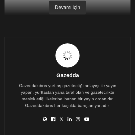
Devamı için
Gazedda
Gazeddakıbrıs yurttaş gazeteciliği anlayışı ile yayın
yapan, yurttaştan yana taraf olan ve gazetecilikte
meslek etiği ilkelerine inanan bir yayın organıdır.
Gazeddakıbrıs her koşulda barıştan yanadır.
Daha önce Toplumcu Demokrasi Partisi’nden Lefkoşa
milletvekili adayı da olan Akademisyen Yrd. Doç. Dr.
Ediz Tuncel, Ajans Press adlı internet gazetesinde
bugün
“Polisin Eline Sağlık”
başlığıyla bir köşe yazısı