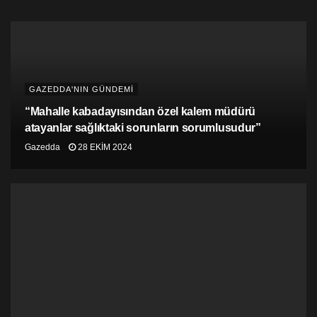
yayımladı. Tuncel, yayımladığı köşe yazısında ” Elin ne
idüğü belirsiz herifleri, ki ne kendilerine ne de ülkelerine
hayırları oldu ve mutlaka ki aralarında sapık islami terör
örgütlerinin de köşeye sıkışınca kaçan üyeleri de
vardır, başıboş bir şekilde gelecek, benim ülkeme
çıkacak, benim toplumuma karışacak, ilk bulduğu
GAZEDDA'NIN GÜNDEMİ
fırsatta doğrudan hırsızlık, cinayet, ırza tecavüz gibi
suçlara teşebbüs edecek, benim kültürüme, benim
“Mahalle kabadayısından özel kalem müdürü
yaşam tarzıma her şekilde saldıracak, ve ben bu
atayanlar sağlıktaki sorunların sorumlusudur”
gibilere “vah zavallılar, savaştan kaçtılar da geldiler,
Gazedda
28 EKIM 2024
korumaya alalım, biz de savaş gördük, savaşı biliriz”
diyeceğim, öyle mi!” diyerek, savaştan ve ölümden
kaçan mültecilere karşı nefret kustu!
Yazdığı yazıyla nefretini dindiremeyen Tuncel daha
sonra kişisel Sosyal Medya hesabından gelen bir
yoruma da yanıt yazarak, “benim memleketimde, benim
evimde, benim insanıma, aileme öyle tehdit oluşturacak
adamın değil sadece kafasını uçurmak, moleküllerine
bile ayırırım” şeklinde faşist söylemlerde de bulundu.