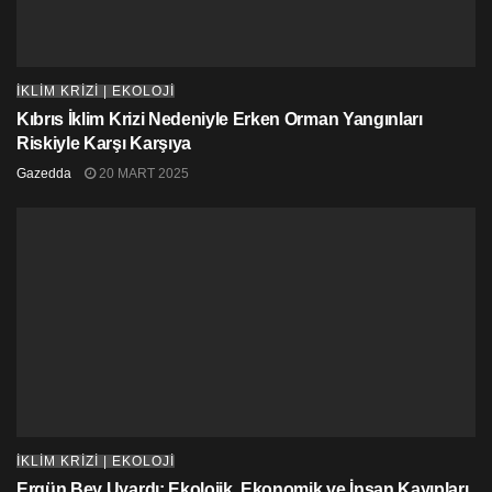
İKLİM KRİZİ | EKOLOJİ
Kıbrıs İklim Krizi Nedeniyle Erken Orman Yangınları
Riskiyle Karşı Karşıya
Gazedda
20 MART 2025
İKLİM KRİZİ | EKOLOJİ
Ergün Bey Uyardı: Ekolojik, Ekonomik ve İnsan Kayıpları