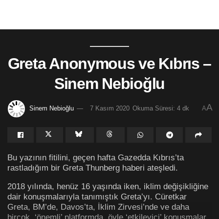
Greta Anonymous ve Kıbrıs –
Sinem Nebioğlu
A
Sinem Nebioğlu
7 Kasım 2020
Okuma Süresi: 4 dk
A
Bu yazının fitilini, geçen hafta Gazedda Kıbrıs’ta
rastladığım bir Greta Thunberg haberi ateşledi.
2018 yılında, henüz 16 yaşında iken, iklim değişikliğine
dair konuşmalarıyla tanımıştık Greta’yı. Cüretkar
Greta, BM’de, Davos’ta, İklim Zirvesi’nde ve daha
birçok ‘önemli’ platformda, öyle ‘etkileyici’ konuşmalar