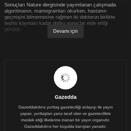
Sonuçları Nature dergisinde yayımlanan çalışmada
algoritmanın, mamogramları okurken, hastanın
geçmişini bilmemesine rağmen iki doktorun birlikte
teşhis koyması kadar doğru sonuçlar elde ettiği
görüldü.
Devamı için
Yapay zekanın teşhislerinin tek bir doktorun koyduğu
teşhisten daha doğru olduğu tespit edildi.
Tek bir radyolog ile kıyaslandığında yapay zekanın
hatalı pozitif teşhis (mamogramın hatalı olarak anormal
görülmesi) oranının yüzde 1.2, hatalı negatiflerinin de
(kanserin gözden kaçırılması) yüzde 2.7 az olduğu
belirtildi.
Dünya Sağlık Örgütü’ne göre, 2018’de dünyada 627 bin
Gazedda
kadın meme kanserinden yaşamını yitirdi.
Gazeddakıbrıs yurttaş gazeteciliği anlayışı ile yayın
yapan, yurttaştan yana taraf olan ve gazetecilikte
meslek etiği ilkelerine inanan bir yayın organıdır.
Gazeddakıbrıs her koşulda barıştan yanadır.