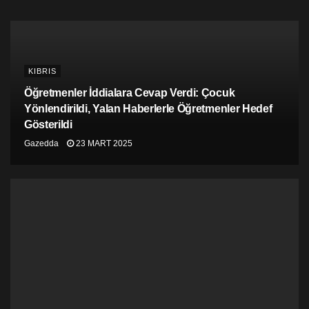
onların üretimlerini sergileyebilmelerine olanak
sağlayan Bazaar organizatörü Deniz Direkci’ye
teşekkür ederiz. 19 Haziran Cumartesi akşamı bu renkli
etkinliğe tüm halkımızı bekliyoruz” dedi.
KIBRIS
Öğretmenler İddialara Cevap Verdi: Çocuk
Yönlendirildi, Yalan Haberlerle Öğretmenler Hedef
Gösterildi
Gazedda
23 MART 2025