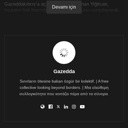
Gazeddakıbrıs’a açıklamalarda bulunan Yiğitcan,
Devamı için
inşaatın hali hazırda ruhsatsız olduğunu vurgulayarak,
bundan sonraki süreçte onay vermelerinin söz konusu
olmadığını ifade ederek, “Gerek ne ise yapılacak”
şeklinde konuştu.
Gazedda
Sınırların ötesine bakan özgür bir kolektif. | A free
collective looking beyond borders. | Μια ελεύθερη
συλλογικότητα που κοιτάζει πέρα από τα σύνορα.