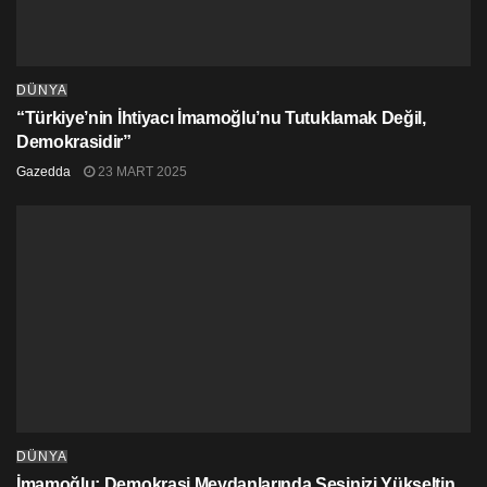
mesajını paylaştı.
ABD Başkanı Biden: Sonunda adalet biraz olsun
yerini buldu
DÜNYA
ABD Başkanı Joe Biden ve Başkan Yardımcısı Kamala
“Türkiye’nin İhtiyacı İmamoğlu’nu Tutuklamak Değil,
Haris de karar memnuniyetle karşıladıklarını açıkladı.
Demokrasidir”
Gazedda
23 MART 2025
Biden “Sonunda adalet biraz olsun yerini buldu. Daha
çok işler yapacağız. Sistematik ırkçılıkla
mücadelemizde indirdiğimiz ilk darbe bu olacak” dedi.
Biden daha sonra televizyonlardan yayımlanan
açıklamasında “Sistematik ırkçılık ulusumuzun ruhunda
bir lekedir” ifadesini kullandı.
Başkan Yardımcısı Harris de ABD Kongresi
üyelerinden, polis gücünde reformu öngören “George
Floyd” yasasını onaylamalarını istedi.
ABD medyası Chauvin’in temyiz başvurusunda
DÜNYA
bulunmasının beklendiğini bildirdi.
İmamoğlu: Demokrasi Meydanlarında Sesinizi Yükseltin