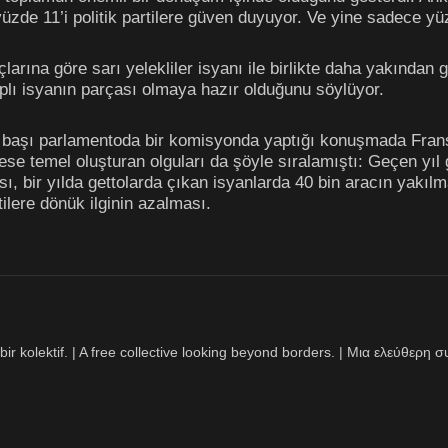
yüzde 11’i politik partilere güven duyuyor. Ve yine sadece y
arına göre sarı yelekliler isyanı ile birlikte daha yakından
plı isyanın parçası olmaya hazır olduğunu söylüyor.
 başı parlamentoda bir komisyonda yaptığı konuşmada Fransa’
mese temel oluşturan olguları da şöyle sıralamıştı: Geçen yı
ı, bir yılda gettolarda çıkan isyanlarda 40 bin aracın yakıl
ilere dönük ilginin azalması.
bir kolektif. | A free collective looking beyond borders. | Μια ελεύθερ