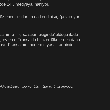
üzde 24’ü medyaya inanıyor.
 gözlenen bir durum da kendini açığa vuruyor.
nın bir ‘iç savaşın eşiğinde’ olduğu ifade
l grevlerde Fransa’da benzer ülkelerden daha
ması, Fransa’nın modern siyasal tarihinde
η συλλογικότητα που κοιτάζει πέρα από τα σύνορα.