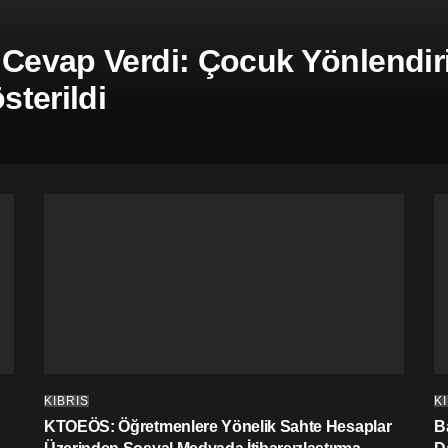
 Cevap Verdi: Çocuk Yönlendiril
terildi
KIBRIS
K
KTOEÖS: Öğretmenlere Yönelik Sahte Hesaplar
Ba