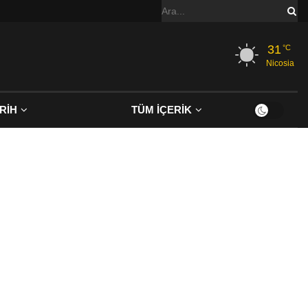
31
°C
Nicosia
RİH
TÜM İÇERİK