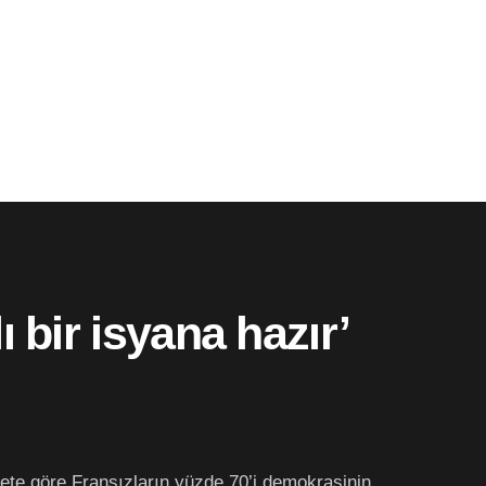
 bir isyana hazır’
ete göre Fransızların yüzde 70’i demokrasinin