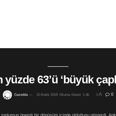
 yüzde 63’ü ‘büyük çaplı
A
0
Gazedda
10 Aralık 2018
Okuma Süresi: 1 dk
A
toplumun önemli bir dönüşüm içinde olduğunu gösterdi. Ank