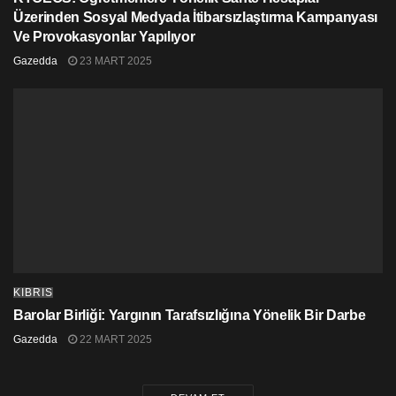
Herkesin sağlıklı şekilde evinde kalmasını isteyen
Üzerinden Sosyal Medyada İtibarsızlaştırma Kampanyası
Amcaoğlu, hükümetin aldığı tedbirlere dikkat ederek bu
Ve Provokasyonlar Yapılıyor
süreci en kısa sürede tamamlanmasını temenni etti.
Gazedda
23 MART 2025
KIBRIS
Barolar Birliği: Yargının Tarafsızlığına Yönelik Bir Darbe
Gazedda
22 MART 2025