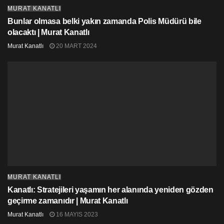
Bu rakamlar tek şeyi anlatır, bile isteye yerel yönetimler
MURAT KANATLI
batırılmaya çalışılmaktadır, kurtuluş diye herhalde
Bunlar olmasa belki yakın zamanda Polis Müdürü bile
düşündükleri; daha büyük belediyeler ile Ankara’da
olacaktı | Murat Kanatlı
çıkılacak daha büyük ihaleler, suyun, kanalizasyonun,
çöpün özelleştirilmesi, özelleştirme yasası
Murat Kanatlı
20 MART 2024
çerçevesinde bir takım personelin devlete aktarılması
falandır herhalde, bu haliyle bir yerel yönetimden
bahsedebilir miyiz, çok da emin değilim…
Bütçe rakamları gerçekten kötü ve 2023 belli ki çok
daha kötü olacak, yani gelecek gerçekten karanlık.
MURAT KANATLI
Kanatlı: Stratejileri yaşamın her alanında yeniden gözden
geçirme zamanıdır | Murat Kanatlı
Murat Kanatlı
16 MAYIS 2023