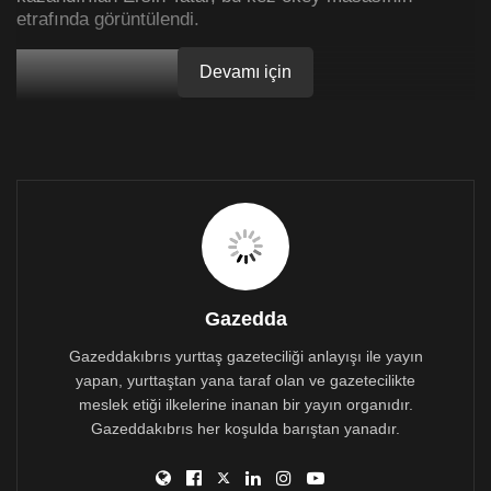
etrafında görüntülendi.
Devamı için
Kişisel sosyal medya hesabından fotoğraf paylaşan
Tatar, okey oynayan vatandaşların olduğu kahveye
giderek vatandaşların hatırlarını sordu.
Ersin Tatar’ı langırt masasına da bekliyoruz.
Gazedda
Gazeddakıbrıs yurttaş gazeteciliği anlayışı ile yayın
yapan, yurttaştan yana taraf olan ve gazetecilikte
meslek etiği ilkelerine inanan bir yayın organıdır.
Gazeddakıbrıs her koşulda barıştan yanadır.