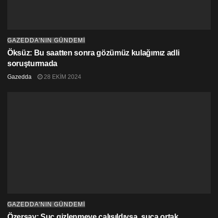
GAZEDDA'NIN GÜNDEMİ
Öksüz: Bu saatten sonra gözümüz kulağımız adli
soruşturmada
Gazedda
28 EKIM 2024
GAZEDDA'NIN GÜNDEMİ
Özersay: Suç gizlenmeye çalışıldıysa, suça ortak