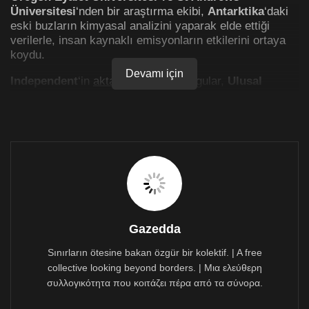
Üniversitesi
‘nden bir araştırma ekibi,
Antarktika
‘daki
eski buzların kimyasal analizini yaparak elde ettiği
verilerle, insan kaynaklı emisyonların etkilerini ortaya
koydu.
Devamı için
Independent
‘in
aktardığına göre
bulgular,
Ulusal
Bilimler Akademisi’nin Tutanakları
(PNAS) dergisinde
yayımlandı ve Dünya’nın geçmişindeki ani iklim
değişiklikleri dönemleri hakkında önemli bir anlayış
sağlayarak, iklim değişikliğinin potansiyel etkileri
hakkında bilgi verdi. Çalışmada karbondioksit artış hızı
“benzeri görülmemiş” olarak nitelendirildi ve bu artışın,
büyük ölçüde insan kaynaklı emisyonlar tarafından
yönlendirildiği belirtildi.
Gazedda
‘Karbondioksit artış hızı benzersiz’
Sınırların ötesine bakan özgür bir kolektif. | A free
Karbondioksit (CO2) atmosfere girdiğinde, sera etkisi
nedeniyle iklimin ısınmasına katkıda bulunuyor ve
collective looking beyond borders. | Μια ελεύθερη
küresel ısınmadan sorumlu sera gazlarının başında
συλλογικότητα που κοιτάζει πέρα από τα σύνορα.
geliyor. Geçmişte, seviyeler buzul çağları ve diğer