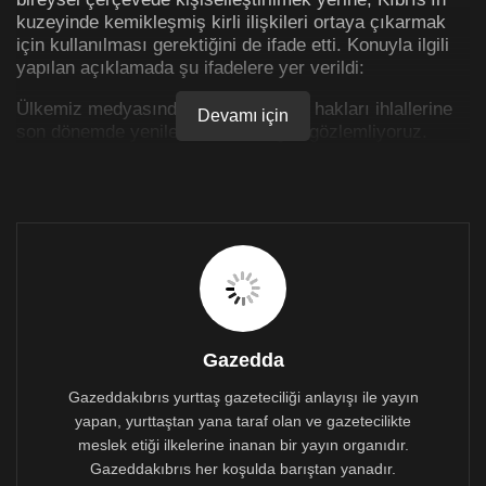
kuzeyinde kemikleşmiş kirli ilişkileri ortaya çıkarmak
için kullanılması gerektiğini de ifade etti. Konuyla ilgili
yapılan açıklamada şu ifadelere yer verildi:
Ülkemiz medyasında yaşanan insan hakları ihlallerine
Devamı için
son dönemde yenilerinin eklendiğini gözlemliyoruz.
Özellikle Kıbrıslı Türk siyasetinin önemli figürlerinin de
içinde olduğu video skandalının yargı sürecinde
yaşanan ihlaller, son günlerde farklı bir boyuta
taşınmıştır.
En temel insan haklarının başında gelen ve gazetecilik
etik ilkelerinden biri olan ‘Masumiyet Karinesi’nin, daha
fazla tık almak uğruna çiğnendiğine bir kez daha şahit
olmaktayız. Bahse konu olay henüz yargı sürecinde
olmakla birlikte, tutuklanan ya da sorgulanan kişilerin
Gazedda
suç işleyip işlemediklerinin belirlenmediğine dikkat
Gazeddakıbrıs yurttaş gazeteciliği anlayışı ile yayın
çekmek isteriz.
yapan, yurttaştan yana taraf olan ve gazetecilikte
Kişilerin açık isim, fotoğraf ya da video görüntülerinin
meslek etiği ilkelerine inanan bir yayın organıdır.
yer aldığı haberlerde açıkça ‘hak ihlali’ yapılmaktadır.
Gazeddakıbrıs her koşulda barıştan yanadır.