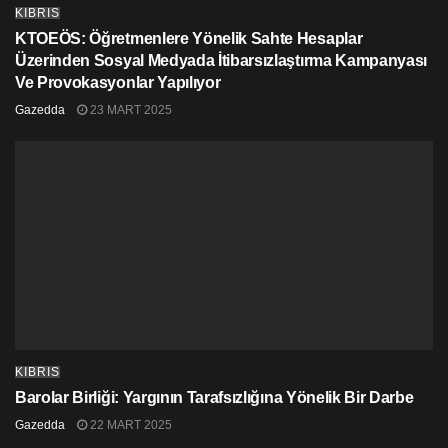
yaratmamıza olanak sağlayacaktır. Bundan ötesi, her
KIBRIS
gün şikayet ettiğimiz ve içinde yaşamaktan utandığımız
KTOEÖS: Öğretmenlere Yönelik Sahte Hesaplar
bu sistemin devamından daha fazlası olmayacaktır.
Üzerinden Sosyal Medyada İtibarsızlaştırma Kampanyası
Ve Provokasyonlar Yapılıyor
Saygılarımızla
Gazedda
23 MART 2025
Basın Emekçileri Sendikası
Yönetim Kurulu
KIBRIS
Barolar Birliği: Yargının Tarafsızlığına Yönelik Bir Darbe
Gazedda
22 MART 2025