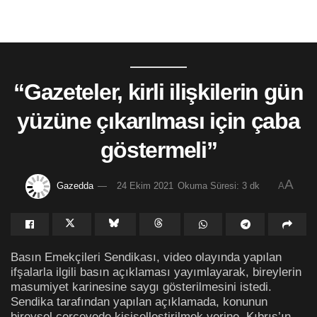
“Gazeteler, kirli ilişkilerin gün
yüzüne çıkarılması için çaba
göstermeli”
A
Gazedda
24 Ekim 2021
Okuma Süresi: 3 dk
A
Basın Emekçileri Sendikası, video olayında yapılan
ifşalarla ilgili basın açıklaması yayımlayarak, bireylerin
masumiyet karinesine saygı gösterilmesini istedi.
Sendika tarafından yapılan açıklamada, konunun
bireysel çerçevede kişiselleştirilmek yerine, Kıbrıs’ın