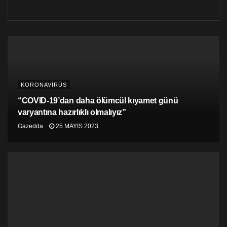
kişinin daha hasta olduğu belirtilmişti.
Haberin tamamını okumak için tıklayınız >>>
KORONAVİRÜS
“COVID-19’dan daha ölümcül kıyamet günü
varyantına hazırlıklı olmalıyız”
Gazedda
25 MAYIS 2023