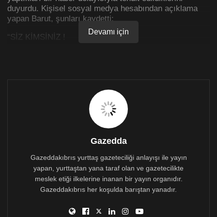
duyurdu. Kişisel sosyal medya hesabından açıklama
yapan Barut, şunları kaydetti:
Devamı için
“SİZ KİMSİNİZ !
Gazetemizi arayıp, ‘Çağra ile ilgili haberi kaldırın,
yoksa benim kim olduğumu öğreneceksiniz’ diye
bağırarak tehditler savuran kişiyi polise şikayet
ediyoruz..
Burası sizin bir gazeteciyi arayıp tehdit edeceğiniz
babanızın çiftliği değil!
Bu tehdidin de, sorumluluklarınızı yerine getirmeyip,
Gazedda
bulaşa sebep olmanızın da hesabını yargı önünde
vereceksiniz!”
Gazeddakıbrıs yurttaş gazeteciliği anlayışı ile yayın
yapan, yurttaştan yana taraf olan ve gazetecilikte
Haber neydi?
meslek etiği ilkelerine inanan bir yayın organıdır.
Gazeddakıbrıs her koşulda barıştan yanadır.
Özgür Gazete’nin haberinde, temaslı çalışanın Çağra
LTD yetkilisi tarafından işe çağrıldığını ve daha sonra
ihmalden dolayı pozitife dönüşen çalışandan dolayı 2