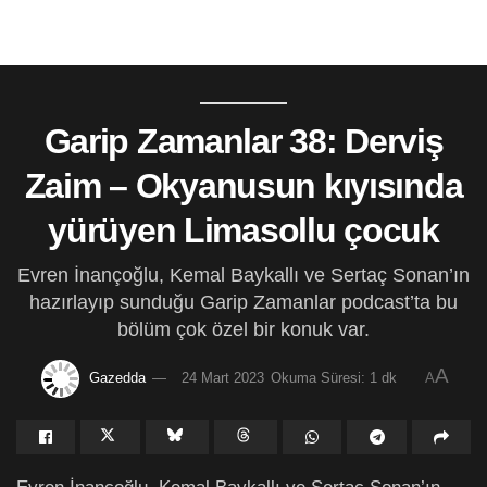
Garip Zamanlar 38: Derviş
Zaim – Okyanusun kıyısında
yürüyen Limasollu çocuk
Evren İnançoğlu, Kemal Baykallı ve Sertaç Sonan’ın
hazırlayıp sunduğu Garip Zamanlar podcast’ta bu
bölüm çok özel bir konuk var.
A
Gazedda
24 Mart 2023
Okuma Süresi: 1 dk
A
Evren İnançoğlu, Kemal Baykallı ve Sertaç Sonan’ın