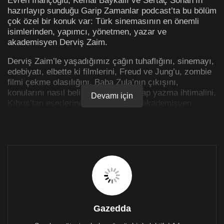
hazırlayıp sunduğu Garip Zamanlar podcast’ta bu bölüm
çok özel bir konuk var: Türk sinemasının en önemli
isimlerinden, yapımcı, yönetmen, yazar ve
akademisyen Derviş Zaim.
Derviş Zaim’le yaşadığımız çağın tuhaflığını, sinemayı,
edebiyatı, elbette ki filmlerini, Freud ve Jung’u, zombie
filmi çekme olasılığını, Baba Zula’nın çıkışını,
konularını nasıl belirlediğini, yeni kitap yazma ihtimalini,
Devamı için
Kıbrıs’tan eserlerine neler kattığını, akademisyen
olarak yeni nesillerle olan diyaloğunu ve Filler ve
Çimenler’in Kıbrıs galasında yaşadıklarını konuştu.
Gazedda