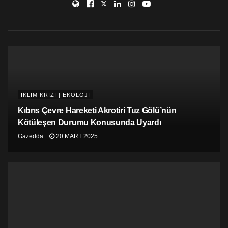
78),
Birleşik Krallık
(yüzde 77) ve
Hindista
n’da (yüzde
74) görülüyor. En düşük destek ise
Suudi
Arabistan
(yüzde 54) ve
Arjantin
‘de. (yüzde
54)
Amerika Birleşik Devletleri
(yüzde
67),
Fransa
(yüzde 67) ve
Almanya
‘da da (yüzde 68)
ankete katılanların yaklaşık üçte ikisi varlıklı kişilere
servet vergisi uygulanmasına destek veriyor.
İKLİM KRİZİ | EKOLOJİ
Kıbrıs Çevre Hareketi Akrotiri Tuz Gölü’nün
Kötüleşen Durumu Konusunda Uyardı
Gazedda
20 MART 2025