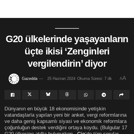
G20 ülkelerinde yaşayanların
üçte ikisi ‘Zenginleri
vergilendirin’ diyor
A
Gazedda
25 Haziran 2024
Okuma Süresi: 7 dk
A
Dünyanın en büyük 18 ekonomisinde yetişkin
vatandaşlarla yapılan yeni bir anket, vergi reformlarına
ve daha geniş kapsamlı siyasi ve ekonomik reformlara
çoğunluğun destek verdiğini ortaya koydu. (Bulgular 17
G20 ülkesine atıfta bulunurken,
Çin
‘de tüm sorular