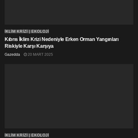
İKLİM KRİZİ | EKOLOJİ
Kıbrıs İklim Krizi Nedeniyle Erken Orman Yangınları
Riskiyle Karşı Karşıya
İklim değişikliği: Derhal harekete geçilmeli
Gazedda
20 MART 2025
Sonuçlar ayrıca iklim değişikliği ve doğanın korunması
söz konusu olduğunda, ankete katılan 18 G20
ülkesindeki vatandaşların yüzde 71’inin elektrik, ulaşım,
gıda, sanayi ve binalardan kaynaklanan karbon
emisyonlarını azaltmak için dünyanın on yıl içinde
derhal harekete geçmesi gerektiğini düşündüğünü
gösteriyor.
Bu oran ankete katılan
Meksika
‘da yüzde 91’e,
Güney
Afrika
‘da yüzde 83’e ve
Brezilya
‘da yüzde 81’e
yükseliyor. Suudi Arabistan (yüzde
52),
Japonya
(yüzde 53), Amerika Birleşik Devletleri
İKLİM KRİZİ | EKOLOJİ
(yüzde 62) ve
İtalya
‘da (yüzde 62) en düşük seviyede