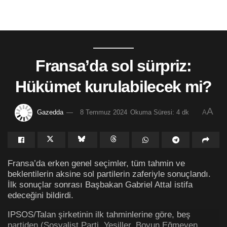
Fransa’da sol sürpriz:
Hükümet kurulabilecek mi?
A
Gazedda
8 Temmuz 2024
Okuma Süresi: 4 dk
A
Fransa’da erken genel seçimler, tüm tahmin ve
beklentilerin aksine sol partilerin zaferiyle sonuçlandı.
İlk sonuçlar sonrası Başbakan Gabriel Attal istifa
edeceğini bildirdi.
IPSOS/Talan şirketinin ilk tahminlerine göre, beş
partiden (Sosyalist Parti, Yeşiller, Boyun Eğmeyen