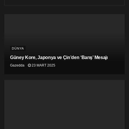
132-152 milletvekili çıkaracağını gösteriyor. RN bir
önceki yasama döneminde 89 milletvekiline sahipti.
Fransa’nın geleneksel sağcı partisi Cumhuriyetçiler ise
AP seçimleri sonrası yaşadığı krize rağmen 50-60
milletvekili çıkarmayı başardı.
DÜNYA
Güney Kore, Japonya ve Çin’den ‘Barış’ Mesajı
Gazedda
23 MART 2025