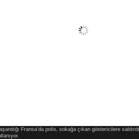
aşandığı Fransa’da polis, sokağa çıkan göstericilere saldırdı.
llanıyor.