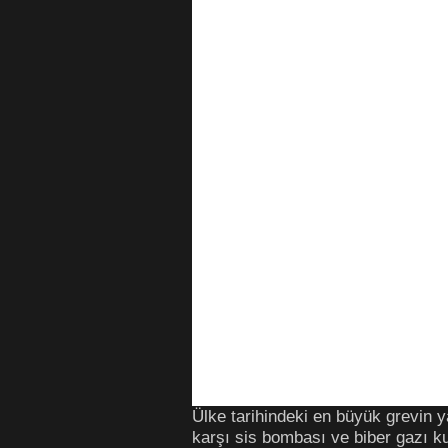
Ülke tarihindeki en büyük grevin y
karşı sis bombası ve biber gazı ku