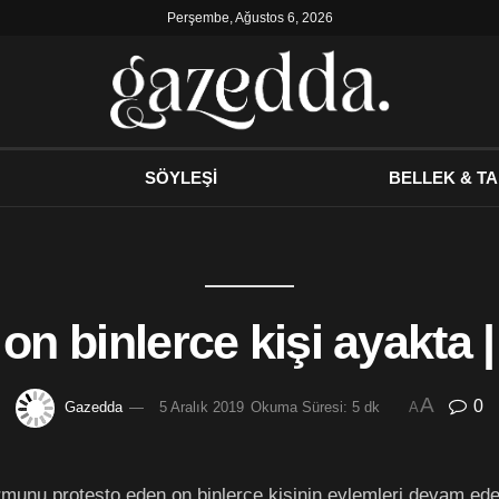
Perşembe, Ağustos 6, 2026
SÖYLEŞİ
BELLEK & TA
on binlerce kişi ayakta |
A
0
Gazedda
5 Aralık 2019
Okuma Süresi: 5 dk
A
munu protesto eden on binlerce kişinin eylemleri devam ederke