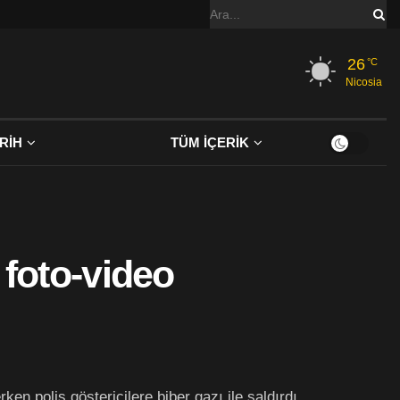
26
°C
Nicosia
RİH
TÜM İÇERİK
 foto-video
n polis göstericilere biber gazı ile saldırdı.