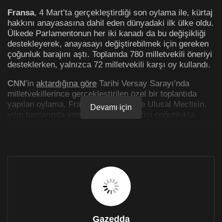
Fransa
, 4 Mart’ta gerçekleştirdiği son oylama ile, kürtaj
hakkını anayasasına dahil eden dünyadaki ilk ülke oldu.
Ülkede Parlamentonun her iki kanadı da bu değişikliği
destekleyerek, anayasayı değiştirebilmek için gereken
çoğunluk barajını aştı. Toplamda 780 milletvekili öneriyi
desteklerken, yalnızca 72 milletvekili karşı oy kullandı.
CNN
’in
aktardığına göre
Tarihi Versay Sarayı’nda
milletvekillerince gerçekleştirilen özel bir toplantıda
yapılan oylama, Fransız Senatosu ve Ulusal Meclisin,
Devamı için
yılın başlarında yapmış olduğu ve ezici çoğunlukla
onaylanan değişikliğin ardından geldi.
Başbakan
Gabriel Attal
oylama öncesinde, geçmişte
yasa dışı kürtajlara maruz kalan kadınlara karşı “ahlaki
bir borç”ları olduğunu söyledi. Attal, “Öncelikle, tüm
kadınlara bir mesaj gönderiyoruz: Bedeniniz size aittir”
dedi. Fransa Cumhurbaşkanı
Emmanuel Macron
,
değişikliğin kabulünün kutlanacağı resmi bir törenin
8
Mart Dünya Kadınlar Günü
’nde yapılacağını söyledi.
Gazedda