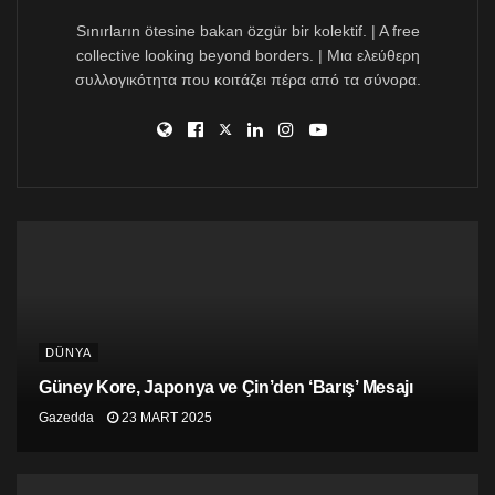
Eyfel Kulesi’nde ‘benim bedenim benim
Sınırların ötesine bakan özgür bir kolektif. | A free
kararım’ mesajı
collective looking beyond borders. | Μια ελεύθερη
συλλογικότητα που κοιτάζει πέρα από τα σύνορα.
Yapılan anayasa değişikliği, Fransa’da kürtajın “garantili
bir özgürlük” olduğunu belirtiyor. Bazı gruplar ve
milletvekilleri, kürtajın açıkça bir “hak” olarak
adlandırılmasını talep eden daha güçlü bir dil
kullanılmasını istemişti.
DÜNYA
Güney Kore, Japonya ve Çin’den ‘Barış’ Mesajı
Gazedda
23 MART 2025