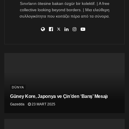
Sınırların ötesine bakan özgür bir kolektif. | A free
Daha soykırımın ilk günlerinde Gazze halkını yok
collective looking beyond borders. | Μια ελεύθερη
etmek için Fransa savaş gemisi ve özel askeri
συλλογικότητα που κοιτάζει πέρα από τα σύνορα.
birliklerini İsrail’e göndermiş, İsrail ordusuna açıktan
yardım etmişti.
La solidarité à l’œuvre.
pic.twitter.com/IgDsbq5rcO
— Emmanuel Macron (@EmmanuelMacron)
March 5, 2024
DÜNYA
Güney Kore, Japonya ve Çin’den ‘Barış’ Mesajı
Gazedda
23 MART 2025