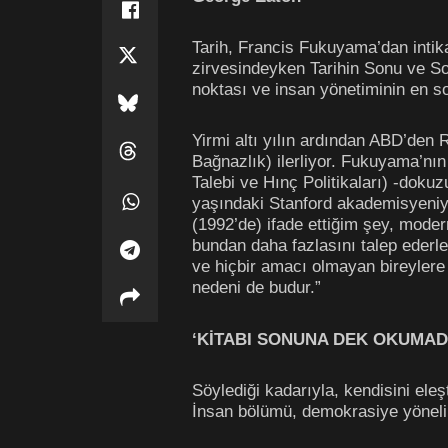
Tarih, Francis Fukuyama’dan intik
zirvesindeyken Tarihin Sonu ve Son
noktası ve insan yönetiminin en son
Yirmi altı yılın ardından ABD’den 
Bağnazlık) ilerliyor. Fukuyama’nın
Talebi ve Hınç Politikaları) -doku
yaşındaki Stanford akademisyeniyl
(1992’de) ifade ettiğim şey, moder
bundan daha fazlasını talep ederl
ve hiçbir amacı olmayan bireylere 
nedeni de budur.”
‘KİTABI SONUNA DEK OKUMAD
Söylediği kadarıyla, kendisini ele
İnsan bölümü, demokrasiye yönelik 