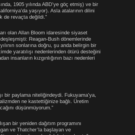
nda, 1905 yılında ABD’ye göç etmiş) ve bir
forniya’da yaşıyor). Asla atalarının dilini
 de revaçta değildi.”
arı olan Allan Bloom idaresinde siyaset
özdeşleşmişti: Reagan-Bush dönemlerinde
lının sonlarına doğru, şu anda belirgin bir
çimde yaratılışı nedenlerinden ötürü desteğini
dan insanların kızgınlığının bazı nedenleri
şı bir paylama niteliğindeydi. Fukuyama’ya,
alizmden ne kastettiğinize bağlı. Üretim
ayacağını düşünmüyorum.”
ışan bir yeniden dağıtım programını
agan ve Thatcher’la başlayan ve