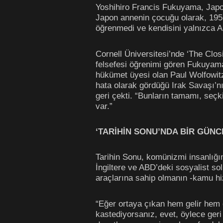
Yoshihiro Francis Fukuyama, Japo
Japon annenin çocuğu olarak, 1952 
öğrenmedi ve kendisini yalnızca A
Cornell Üniversitesi’nde ‘The Clo
felsefesi öğrenimi gören Fukuyam
hükümet üyesi olan Paul Wolfowitz
hata olarak gördüğü Irak Savaşı’nı
geri çekti. “Bunların tamamı, seçk
var.”
‘TARİHİN SONU’NDA BİR GÜN
Tarihin Sonu, komünizmi insanlığı
İngiltere ve ABD’deki sosyalist so
araçlarına sahip olmanın -kamu hiz
“Eğer ortaya çıkan hem gelir hem 
kastediyorsanız, evet, öylece ge