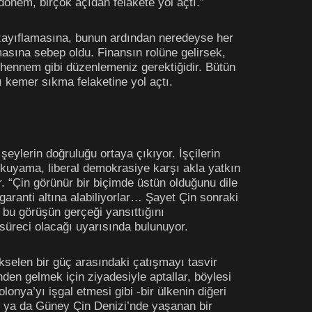
dönem, birçok açıdan felakete yol açtı.”
ın zayıflamasına, bunun ardından neredeyse her
masına sebep oldu. Finansın rolüne gelirsek,
ehennem gibi düzenlemeniz gerektiğidir. Bütün
ı kemer sıkma felaketine yol açtı.
eylerin doğruluğu ortaya çıkıyor. İşçilerin
ukuyama, liberal demokrasiye karşı akla yatkın
. “Çin görünür bir biçimde üstün olduğunu dile
aranti altına alabiliyorlar… Şayet Çin sonraki
 bu görüşün gerçeği yansıttığını
 süreci olacağı uyarısında bulunuyor.
selen bir güç arasındaki çatışmayı tasvir
nden gelmek için ziyadesiyle aptallar, böylesi
nya’yı işgal etmesi gibi -bir ülkenin diğeri
 ya da Güney Çin Denizi’nde yaşanan bir