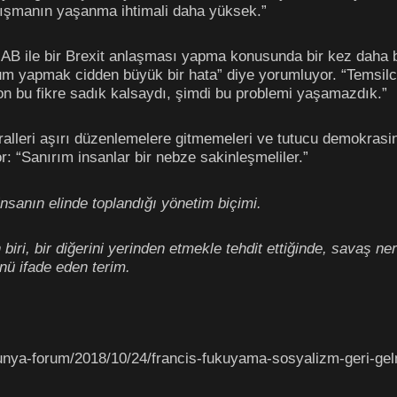
tışmanın yaşanma ihtimali daha yüksek.”
 AB ile bir Brexit anlaşması yapma konusunda bir kez daha
dum yapmak cidden büyük bir hata” diye yorumluyor. “Temsil
on bu fikre sadık kalsaydı, şimdi bu problemi yaşamazdık.”
ralleri aşırı düzenlemelere gitmemeleri ve tutucu demokrasi
: “Sanırım insanlar bir nebze sakinleşmeliler.”
 insanın elinde toplandığı yönetim biçimi.
 biri, bir diğerini yerinden etmekle tehdit ettiğinde, savaş 
ü ifade eden terim.
unya-forum/2018/10/24/francis-fukuyama-sosyalizm-geri-gel