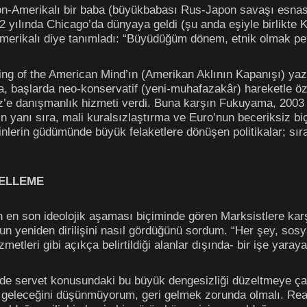
n-Amerikalı bir baba (büyükbabası Rus-Japon savaşı esnası
yılında Chicago’da dünyaya geldi (şu anda eşiyle birlikte Kali
merikalı diye tanımladı: “Büyüdüğüm dönem, etnik olmak pek
sing of the American Mind’ın (Amerikan Aklının Kapanışı) yaz
a, başlarda neo-konservatif (yeni-muhafazakâr) hareketle 
’e danışmanlık hizmeti verdi. Buna karşın Fukuyama, 2003 yı
n yanı sıra, mali kuralsızlaştırma ve Euro’nun beceriksiz bi
inlerin güdümünde büyük felaketlere dönüşen politikalar; sıra
CELLEME
n en son ideolojik aşaması biçiminde gören Marksistlere kar
lun yeniden dirilişini nasıl gördüğünü sordum. “Her şey, sosy
metleri gibi açıkça belirtildiği alanlar dışında- bir işe yar
de servet konusundaki bu büyük dengesizliği düzeltmeye çal
ri geleceğini düşünmüyorum, geri gelmek zorunda olmalı. Re