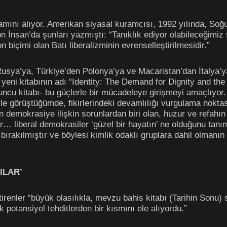
amını alıyor. Amerikan siyasal kuramcısı, 1992 yılında, Soğ
 İnsan’da şunları yazmıştı: “Tanıklık ediyor olabileceğimiz 
 biçimi olan Batı liberalizminin evrenselleştirilmesidir.”
Rusya’ya, Türkiye’den Polonya’ya ve Macaristan’dan İtalya’ya 
 yeni kitabının adı “Identity: The Demand for Dignity and the
zuncu kitabı- bu güçlerle bir mücadeleye girişmeyi amaçlıyo
e görüştüğümde, fikirlerindeki devamlılığı vurgulama nokta
n demokrasiye ilişkin sorunlardan biri olan, huzur ve refah
er… liberal demokrasiler ‘güzel bir hayatın’ ne olduğunu tan
bırakılmıştır ve böylesi kimlik odaklı gruplara dahil olmanın
ILAR’
ştirenler “büyük olasılıkla, mevzu bahis kitabı (Tarihin Son
potansiyel tehditlerden bir kısmını ele alıyordu.”