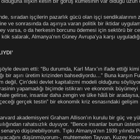
olduğuna ilişkin kesin bir görüş kümesinin var olduğu uzun 
inde, sıradan işçilerin pazarlık gücü olan işçi sendikaların
ine ve sonrasında da aşırıya varan politik bir iktidar uygula
 şey varsa, o da herkesin borcunu ödemesi için sektörü bir c
de kök salarak, Almanya’nın Güney Avrupa’ya karşı uyguladığ
IYDI’
yle devam etti: “Bu durumda, Karl Marx’ın ifade ettiği kimi ş
cağı bir aşırı üretim krizinden bahsediyordu…” Buna karşın F
 değil, Çin’deki devlet kapitalizmi modeli olduğunu söylüyor
rasinin yapamadığı biçimde istikrarı ve ekonomik büyümeyi g
ale gelirse, insanlar daha zengin ve ülke hâlâ bir aradaysa,
eçeceği gerçek testin” bir ekonomik kriz esnasındaki gelişim
vard akademisyeni Graham Allison’ın kurulu bir güç ve yük
asılığından rahatsızlık duyuyor. “Bence insanlar bunun üstesi
 senaryo düşünebiliyorum. Tıpkı Almanya’nın 1939 yılında Polo
 uğrayacağını düşünmüyorum-, muhtemelen Tayvan, Kuzey Kore