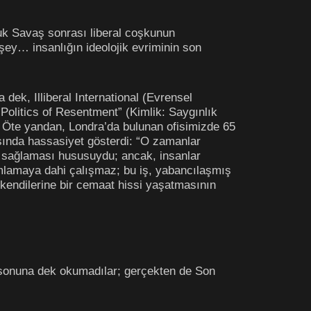
uk Savaş sonrası liberal coşkunun
şey… insanlığın ideolojik evriminin son
dek, Illiberal International (Evrensel
 Politics of Resentment” (Kimlik: Saygınlık
r. Öte yandan, Londra’da bulunan ofisimizde 65
sında hassasiyet gösterdi: “O zamanlar
ın sağlaması hususuydu; ancak, insanlar
ımlamaya dahi çalışmaz; bu iş, yabancılaşmış
 kendilerine bir cemaat hissi yaşatmasının
u) sonuna dek okumadılar; gerçekten de Son