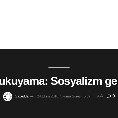
ukuyama: Sosyalizm ger
A
0
Gazedda
24 Ekim 2018
Okuma Süresi: 5 dk
A