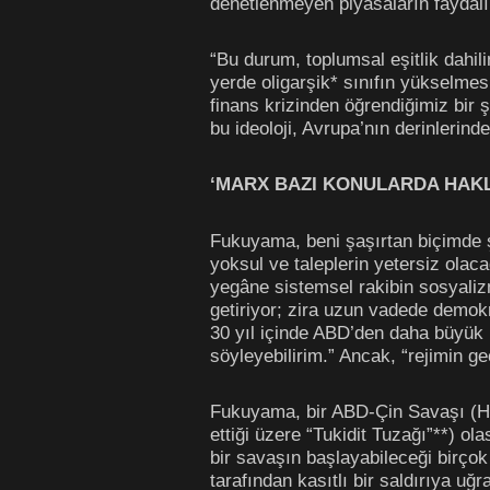
denetlenmeyen piyasaların faydalı 
“Bu durum, toplumsal eşitlik dahil
yerde oligarşik* sınıfın yükselmes
finans krizinden öğrendiğimiz bir
bu ideoloji, Avrupa’nın derinlerin
‘MARX BAZI KONULARDA HAKL
Fukuyama, beni şaşırtan biçimde şö
yoksul ve taleplerin yetersiz ola
yegâne sistemsel rakibin sosyalizm
getiriyor; zira uzun vadede demok
30 yıl içinde ABD’den daha büyük h
söyleyebilirim.” Ancak, “rejimin g
Fukuyama, bir ABD-Çin Savaşı (Har
ettiği üzere “Tukidit Tuzağı”**) ol
bir savaşın başlayabileceği birçok
tarafından kasıtlı bir saldırıya