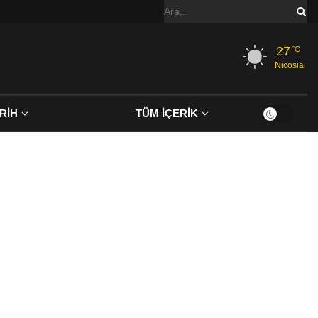
27
°C
Nicosia
RİH
TÜM İÇERİK