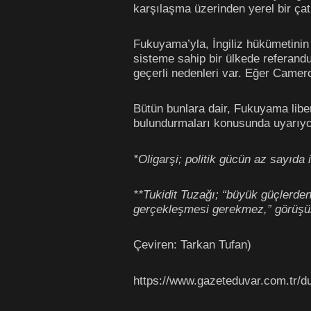
karşılaşma üzerinden yerel bir ça
Fukuyama’yla, İngiliz hükümetinin
sisteme sahip bir ülkede referan
geçerli nedenleri var. Eğer Camer
Bütün bunlara dair, Fukuyama libe
bulundurmaları konusunda uyarıyor
*Oligarşi; politik gücün az sayıda
**Tukidit Tuzağı; “büyük güçlerden
gerçekleşmesi gerekmez,” görüşün
Çeviren: Tarkan Tufan)
https://www.gazeteduvar.com.tr/d