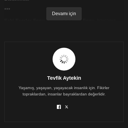
***
Devamı için
Eski Eserler Fonu
,
Emekli Sandığı Fonu
, harcama
yetkisi
Yönetim Kurulu
’nda.
Organize Sanayi Bölgesi Fonu
, harcama yetkisi
Sanayi Bakanı
’nda.
***
Güvenlik Kuvvetleri Güçlendirme Fonu
, harcama
yetkisi
başka bir ülkenin yetkilisi Güvenlik Kuvvetleri
Komutanı
’nın başkanlık ettiği Yönetim Kurulu’nda.
Tevfik Aytekin
Yaşamış, yaşayan, yaşayacak insanlık için. Fikirler
***
topraklardan, insanlar bayraklardan değerlidir.
Sığınak Fonu
, harcama yetkisi başında
başka bir
ülkenin temsilcisi, Sivil Savunma Teşkilat
Başkanı
’nın bulunduğu sığınak komisyonunda.
Devlet Piyangosu Katkı Payı
, harcama yetkisi
Maliye