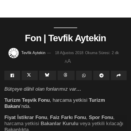
Fon | Tevfik Aytekin
Tevfik Aytekin
18 Ağustos 2018
Okuma Süresi: 2 dk
A
A
Bütçeye dâhil olan fonlarımız var
…
Turizm Teşvik Fonu
, harcama yetkisi
Turizm
Bakanı
’nda.
Fiyat İstikrar Fonu
,
Faiz Farkı Fonu
,
Spor Fonu
,
harcama yetkisi
Bakanlar Kurulu
veya yetkili kılacağı
Bakanlıkta
.