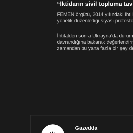
“İktidarın sivil topluma tav
FEMEN örgütü, 2014 yılındaki iht
yönelik düzenlediği siyasi protesto
İhtilalden sonra Ukrayna’da durumu
davrandığına bakarak değerlendir
zamandan bu yana fazla bir şey de
Gazedda