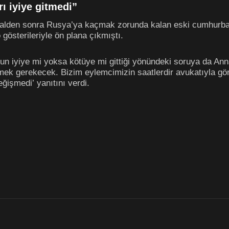
rı iyiye gitmedi”
ilalden sonra Rusya’ya kaçmak zorunda kalan eski cumhurba
 gösterileriyle ön plana çıkmıştı.
n iyiye mi yoksa kötüye mi gittiği yönündeki soruya da Anna 
mek gerekecek. Bizim eylemcimizin saatlerdir avukatıyla gö
ğişmedi’ yanıtını verdi.