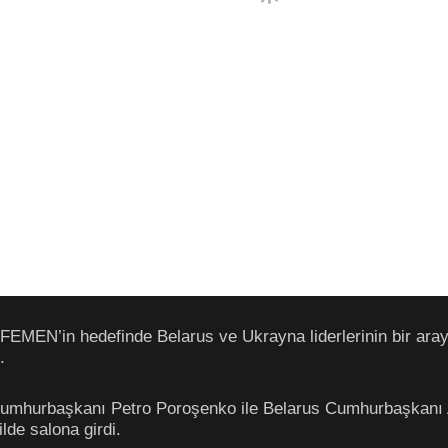
 FEMEN’in hedefinde Belarus ve Ukrayna liderlerinin bir ar
.
mhurbaşkanı Petro Poroşenko ile Belarus Cumhurbaşkanı A
ilde salona girdi.