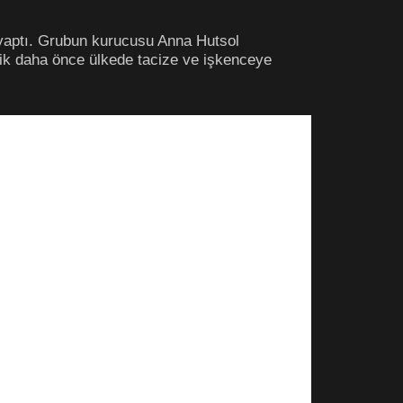
 yaptı. Grubun kurucusu Anna Hutsol
lik daha önce ülkede tacize ve işkenceye