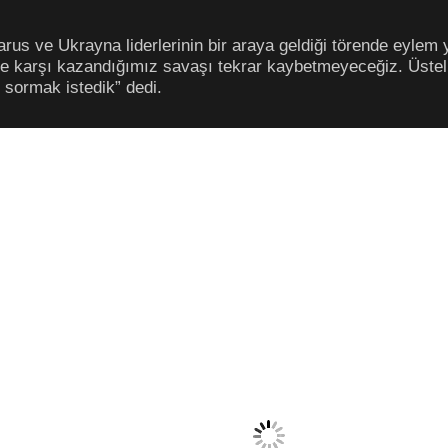
rus ve Ukrayna liderlerinin bir araya geldiği törende eylem
üğe karşı kazandığımız savaşı tekrar kaybetmeyeceğiz. Üste
 sormak istedik” dedi.