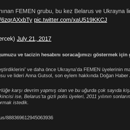
anınan FEMEN grubu, bu kez Belarus ve Ukrayna lide
co/6zqrAXxbTy
pic.twitter.com/xaU519KKCJ
gercek)
July 21, 2017
ğumuzu ve tacizin hesabını soracağımızı göstermek için 
eştirdiklerini’ ve daha önce Ukrayna’da FEMEN üyelerinin mar
ucusu ve lideri Anna Gutsol, son eylem hakkında Doğan Haber 
lüğe karşı devrim yapmış olan ve bu uğurda çok sayıda kişini
incisi ise, Belarus’ta gizli polis üyeleri, 2011 yılının sonlar
rmak istedik.
atus/888369612945063936