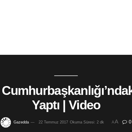
Cumhurbaşkanlığı’ndak
Yaptı | Video
A
0
Gazedda
22 Temmuz 2017
Okuma Süresi: 2 dk
A