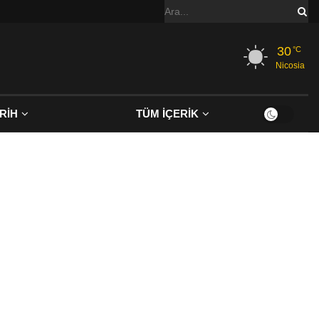
30
°C
Nicosia
RİH
TÜM İÇERİK