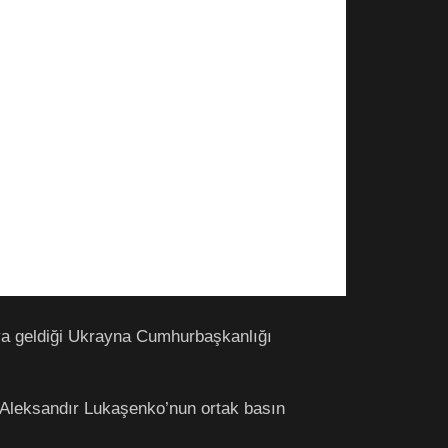
aya geldiği Ukrayna Cumhurbaşkanlığı
leksandır Lukaşenko’nun ortak basın