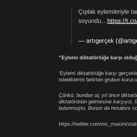
Çıplak eylemleriyle t
soyundu…
https://t.
— artıgerçek (@arti
“Eylemi diktatörlüğe karşı oldu
‘Eylemi diktatörlüğe karşı gerçekl
istediklerini belirten grubun kur
Çünkü, bundan üç yıl önce diktatör
diktatörünün gelmesine karşıyız. İk
bulunmuştu. Bunun da hesabını so
https://twitter.com/mc_maxim/st