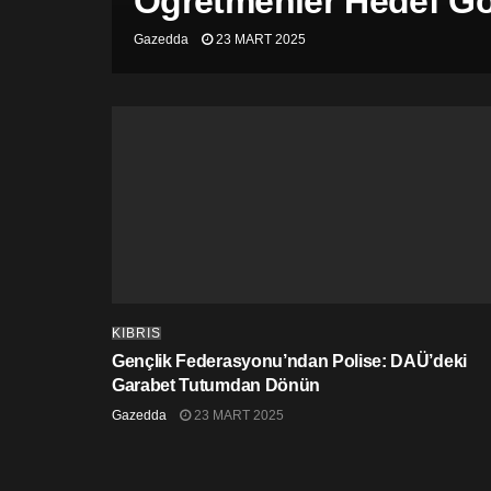
Öğretmenler Hedef Gös
Gazedda
23 MART 2025
KIBRIS
Gençlik Federasyonu’ndan Polise: DAÜ’deki
Garabet Tutumdan Dönün
Gazedda
23 MART 2025