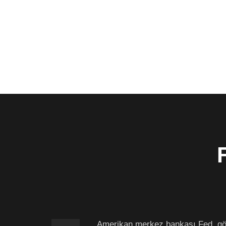
F
Amerikan merkez bankası Fed, göste