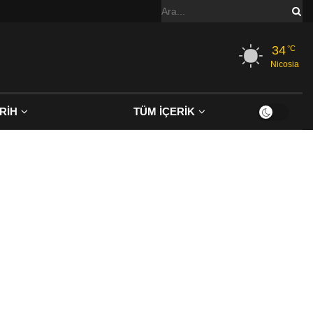
34
°C
Nicosia
RİH
TÜM İÇERİK