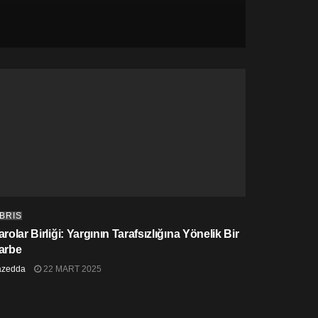
IBRIS
rolar Birliği: Yargının Tarafsızlığına Yönelik Bir
arbe
azedda
22 MART 2025