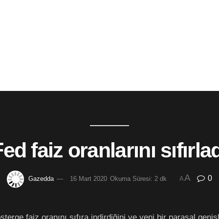
ed faiz oranlarını sıfırla
A
0
Gazedda
16 Mart 2020
Okuma Süresi: 2 dk
A
rge faiz oranını sıfıra indirdiğini ve yeni bir parasal geni