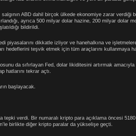
 salgının ABD dahil birçok ülkede ekonomiye zarar verdiği be
ırlandığı, ayrıca 500 milyar dolar hazine, 200 milyar dolar m
tıldığı bildirildi.
i piyasalarını dikkatle izliyor ve hanehalkına ve işletmele
rı hedeflerini teşvik etmek için tüm araçlarını kullanmaya hazı
osunu da sıfırlayan Fed, dolar likiditesini artırmak amacıyla
 hatlarını tekrar açtı.
arın başlayacak.
a tepki verdi. Bir numaralı kripto para açıklama öncesi 518
’le birlikte diğer kripto paralar da yükselişe geçti.