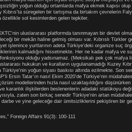
. İşsizliğin yoğun olduğu ortamlarda mafya ekmek kapısı olup 
 Kıbrıs’ta süregelen bir tartışma da birtakım çevrelerin Falya
özellikle sol kesimlerden gelen tepkiler.
 KKTC’nin uluslararası platformda tanınmayan bir devlet olm
ileceği bir mekân haline gelmiş olması var. Kıbrıslı Türkler
et işlenince yurtlarının adeta Türkiye’deki organize suç örgü
klerinin kalmadığını hissetmekte. Her ne kadar mafya ve su
r fonksiyonu olduğu yadsınamaz. (Meksikalı pek çok mafya l
slararası hukukun ve kuralların uygulanamadığı Kuzey Kıbrıs 
 Türkiye’nin yoğun siyası baskısı altında ezilmekte. Son sene
’li Ersin Tatar’ın nasıl Ekim 2020’de Türkiye’nin müdahales
çözüm modellerinden hızla nasıl uzaklaşıldığını düşünürken
i ve karanlık ilişkilerden beslenenlerin adadaki statükoyu deği
sıyla, zaten son birkaç senedir Türkiye’nin artan müdahalel
ir darbe ve yine geleceğe dair ümitsizliklerini pekiştiren bir 
s,” Foreign Affairs 91(3): 100-111