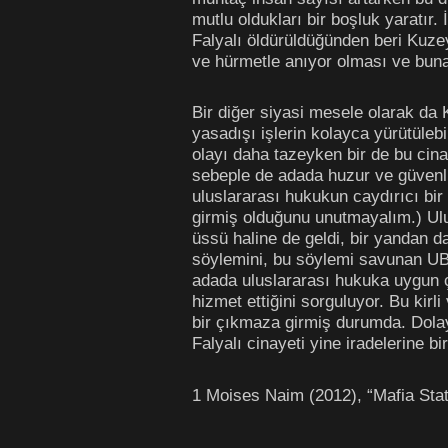
mutlu oldukları bir boşluk yaratır
Falyalı öldürüldüğünden beri Kuzey
ve hürmetle anıyor olması ve buna 
Bir diğer siyasi mesele olarak da
yasadışı işlerin kolayca yürütüleb
olayı daha tazeyken bir de bu cinay
sebeple de adada huzur ve güvenli
uluslararası hukukun caydırıcı bi
girmiş olduğunu unutmayalım.) Ulu
üssü haline de geldi, bir yandan da
söylemini, bu söylemi savunan UBP
adada uluslararası hukuka uygun 
hizmet ettiğini sorguluyor. Bu kirl
bir çıkmaza girmiş durumda. Dolayı
Falyalı cinayeti yine iradelerine b
1 Moises Naim (2012), “Mafia State