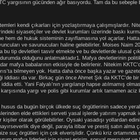
KTC yargısının gücünden ağır basıyordu. Tam da bu sebeple b
temleri kendi çıkarları için yozlaştırmaya çalışmışlardır. Nit
elerindeki siyasetçiler ve devlet kurumları üzerinde baskı kur
ne hem de hukuk sisteminin zayıflamasına yol açarlar. Hatt
 oyuncuları ve savunucuları haline gelebilirler. Moises Naim 
a bu tip devletleri tasvir etmekte ve bu devletlerde ulusal çı
 durumda olduğunu anlatmaktadır1. Mafya devletlerinin politika
dar mafya babalarının etkisiyle de belirlenir. Nitekim KKTC’d
brıs’ta bilmeyen yok. Hatta daha önce başka yazar ve gazeteci
ği iddiası da var. Birkaç gün önce Ahmet Şık da KKTC’de bir
nu iddia etti. Yani Falyalı’nın yargılanıp hapse atılmamış ol
ler karşısında yargı ve polis gibi kurumlar artık tamamen aci
 husus da bugün birçok ülkede suç örgütlerinin sadece yeralt
lerinden elde ettikleri serveti yasal işlerde yatırım yapmak i
 kişiler olarak görülebilirler. Oysaki yasadışı yollardan edi
yırseverlik diye değil, parayla itibar ve prestij satın alma 
ize suç örgütleri için çok elverişlidir. Çünkü kriz ortamında
rum mafya liderleri için siyasi erişim, sosyal meşruiyet ve