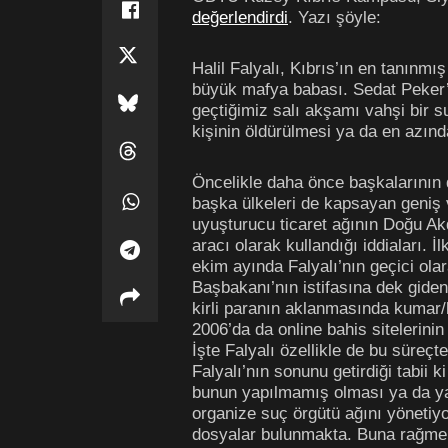
değerlendirdi
. Yazı şöyle:
Halil Falyalı, Kıbrıs’ın en tanınmı
büyük mafya babası. Sedat Peker’in
geçtiğimiz salı akşamı vahşi bir su
kişinin öldürülmesi ya da en azın
Öncelikle daha önce başkalarının da
başka ülkeleri de kapsayan geniş 
uyuşturucu ticaret ağının Doğu Akd
aracı olarak kullandığı iddiaları. 
ekim ayında Falyalı’nın geçici ol
Başbakanı’nın istifasına dek giden 
kirli paranın aklanmasında kumar/
2006’da da online bahis sitelerinin
İşte Falyalı özellikle de bu süreç
Falyalı’nın sonunu getirdiği tabii 
bunun yapılmamış olması ya da yapı
organize suç örgütü ağını yönetiyo
dosyalar bulunmakta. Buna rağmen,