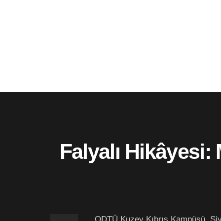
Falyalı Hikâyesi:
ODTÜ Kuzey Kıbrıs Kampüsü, Siyas