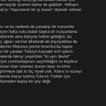
en büyük işveren haline de gelebilir. Velhasıl
lı’yı “hayırsever bir iş insanı” diyerek rahmet
ası ve bu nedenle de yasadışı bir konumda
 geçen hafta vuku bulan başka bir kurşunlama
tlerinin arka bahçesi haline geldiğini, bu
ç ağları normal ülkelerde de büyüyebilse de
iderinin Meksika yerine Amerika’da hapse
bir yandan Türkiye kaynaklı kirli işlerin
lerde tekrar yeşertilen “iki ayrı devlet”
iyle cumhurbaşkanı seçtirildiğini ve böylece
 insan ister istemez bunun neye ve kime
ştirmeye tabi ki hiç niyeti yok. Kıbrıs’ın kuzeyi
erine maruz kalmış Kıbrıslı Türkler için
gelişmeden başka bir şey değil.