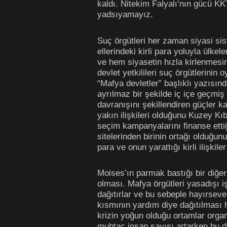
kaldı. Nitekim Falyalı’nın gücü K
yadsıyamayız.
Suç örgütleri her zaman siyasi sis
ellerindeki kirli para yoluyla ülk
ve hem siyasetin hızla kirlenmesi
devlet yetkilileri suç örgütlerinin
“Mafya devletler” başlıklı yazısınd
ayrılmaz bir şekilde iç içe geçmiş
davranışını şekillendiren güçler ka
yakın ilişkileri olduğunu Kuzey Kı
seçim kampanyalarını finanse etti
sitelerinden birinin ortağı olduğu
para ve onun yarattığı kirli ilişki
Moises’ın parmak bastığı bir diğer
olması. Mafya örgütleri yasadışı iş
dağıtırlar ve bu sebeple hayırsever
kısmının yardım diye dağıtılması ha
krizin yoğun olduğu ortamlar organ
muhtaç insan sayısı artarken bu du