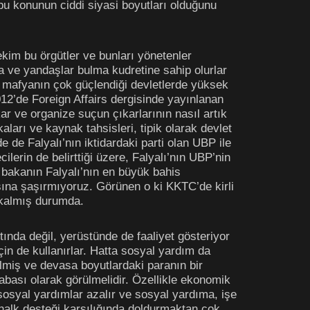
u konunun ciddi siyasi boyutları olduğunu
ekim bu örgütler ve bunları yönetenler
ma ve yandaşlar bulma kudretine sahip olurlar
a mafyanın çok güçlendiği devletlerde yüksek
2012’de Foreign Affairs dergisinde yayınlanan
kar ve organize suçun çıkarlarının nasıl artık
ları ve kaynak tahsisleri, tipik olarak devlet
e de Falyalı’nın iktidardaki parti olan UBP ile
lerin de belirttiği üzere, Falyalı’nın UBP’nin
 bakanın Falyalı’nın en büyük bahis
masına şaşırmıyoruz. Görünen o ki KKTC’de kirli
z kalmış durumda.
ında değil, yerüstünde de faaliyet gösteriyor
çin de kullanırlar. Hatta sosyal yardım da
nilmiş ve devasa boyutlardaki paranın bir
çabası olarak görülmelidir. Özellikle ekonomik
 sosyal yardımlar azalır ve sosyal yardıma, işe
 halk desteği karşılığında doldurmaktan çok