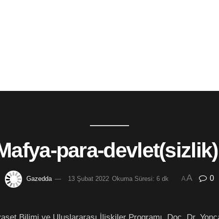
 Mafya-para-devlet(sizli
A
0
Gazedda
13 Şubat 2022
Okuma Süresi: 6 dk
A
et Bilimi ve Uluslararası İlişkiler Programı, Doç. Dr. Yon