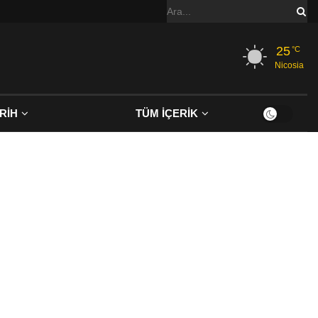
25
°C
Nicosia
RİH
TÜM İÇERİK