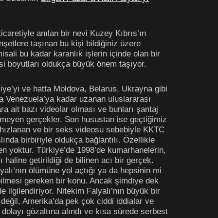
icaretiyle anılan bir nevi Kuzey Kıbrıs’ın
etlere taşınan bu kişi bildiğiniz üzere
sali bu kadar karanlık işlerin içinde olan bir
si boyutları oldukça büyük önem taşıyor.
rkiye’yi ve hatta Moldova, Belarus, Ukrayna gibi
ta Venezuela’ya kadar uzanan uluslararası
ra ait bazı videolar olması ve bunları şantaj
irilmeyen gerçekler. Son husustan ise geçtiğimiz
e hızlanan ve bir seks videosu sebebiyle KKTC
nda birbiriyle oldukça bağlantılı. Özellikle
en yoktur. Türkiye’de 1998’de kumarhanelerin,
aline getirildiği de bilinen acı bir gerçek.
lyalı’nın ölümüne yol açtığı ya da hepsinin mi
ve bilmesi gereken bir konu. Ancak şimdiye dek
ilgilendiriyor. Nitekim Falyalı’nın büyük bir
değil, Amerika’da pek çok ciddi iddialar ve
olayı gözaltına alındı ve kısa sürede serbest