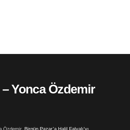
k) – Yonca Özdemir
ca Özdemir,
Birgün Pazar’a Halil Falyalı’yı