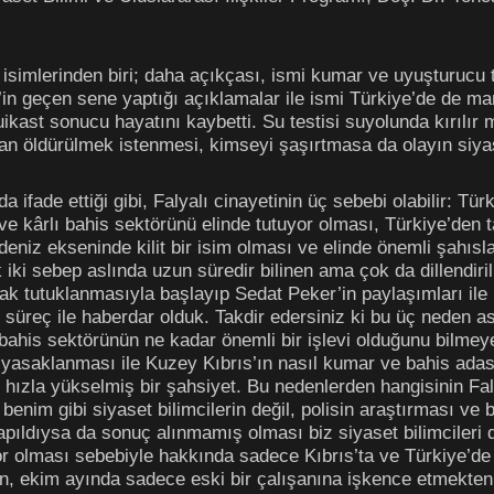
ş isimlerinden biri; daha açıkçası, ismi kumar ve uyuşturucu t
 geçen sene yaptığı açıklamalar ile ismi Türkiye’de de manş
ikast sonucu hayatını kaybetti. Su testisi suyolunda kırılır mi
dan öldürülmek istenmesi, kimseyi şaşırtmasa da olayın siya
 ifade ettiği gibi, Falyalı cinayetinin üç sebebi olabilir: Tü
ve kârlı bahis sektörünü elinde tutuyor olması, Türkiye’den 
eniz ekseninde kilit bir isim olması ve elinde önemli şahısla
İlk iki sebep aslında uzun süredir bilinen ama çok da dillend
arak tutuklanmasıyla başlayıp Sedat Peker’in paylaşımları il
süreç ile haberdar olduk. Takdir edersiniz ki bu üç neden aslı
bahis sektörünün ne kadar önemli bir işlevi olduğunu bilmey
 yasaklanması ile Kuzey Kıbrıs’ın nasıl kumar ve bahis adası h
te hızla yükselmiş bir şahsiyet. Bu nedenlerden hangisinin Fa
ki benim gibi siyaset bilimcilerin değil, polisin araştırması 
ldıysa da sonuç alınmamış olması biz siyaset bilimcileri de 
r olması sebebiyle hakkında sadece Kıbrıs’ta ve Türkiye’de 
 ekim ayında sadece eski bir çalışanına işkence etmekten d