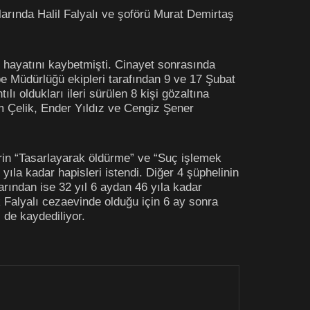
larında
Halil Falyalı
ve şoförü Murat Demirtaş
e hayatını kaybetmişti. Cinayet sonrasında
 Müdürlüğü ekipleri tarafından 9 ve 17 Şubat
lı oldukları ileri sürülen 8 kişi gözaltına
m Çelik, Ender Yıldız ve Cengiz Şener
n “Tasarlayarak öldürme” ve “Suç işlemek
ıla kadar hapisleri istendi. Diğer 4 şüphelinin
rından ise 32 yıl 6 aydan 46 yıla kadar
k Falyalı cezaevinde olduğu için 6 ay sonra
i de kaydediliyor.