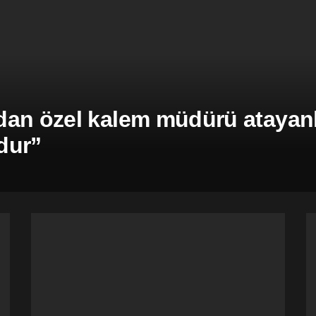
an özel kalem müdürü atayanla
dur”