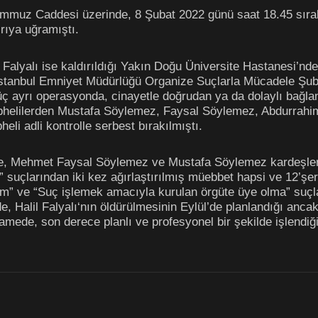
mmuz Caddesi üzerinde, 8 Şubat 2022 günü saat 18.45 sıra
ırıya uğramıştı.
 Falyalı
ise kaldırıldığı Yakın Doğu Üniversite Hastanesi’nd
stanbul Emniyet Müdürlüğü Organize Suçlarla Mücadele Şube
 üç ayrı operasyonda, cinayetle doğrudan ya da dolaylı bağlantı
üphelilerden Mustafa Söylemez, Faysal Söylemez, Abdurrahi
heli adli kontrolle serbest bırakılmıştı.
e, Mehmet Faysal Söylemez ve Mustafa Söylemez kardeşleri
uçlarından iki kez ağırlaştırılmış müebbet hapsi ve 12’şer y
m” ve “Suç işlemek amacıyla kurulan örgüte üye olma” suçla
de,
Halil Falyalı
‘nın öldürülmesinin Eylül’de planlandığı anca
ianamede, son derece planlı ve profesyonel bir şekilde işlendiğ