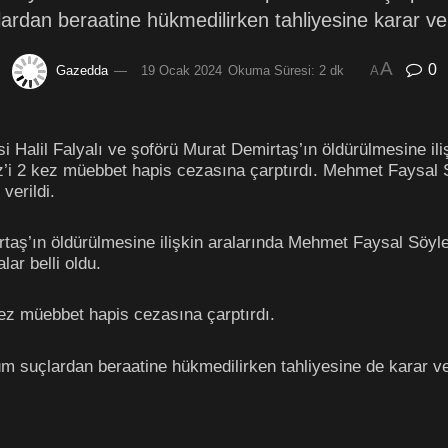
ardan beraatine hükmedilirken tahliyesine karar ver
A
0
Gazedda
19 Ocak 2024
Okuma Süresi: 2 dk
A
 Halil Falyalı ve şoförü Murat Demirtaş’ın öldürülmesine ili
i 2 kez müebbet hapis cezasına çarptırdı. Mehmet Faysal S
verildi.
taş’ın öldürülmesine ilişkin aralarında Mehmet Faysal Söy
ar belli oldu.
z müebbet hapis cezasına çarptırdı.
 suçlardan beraatine hükmedilirken tahliyesine de karar ver