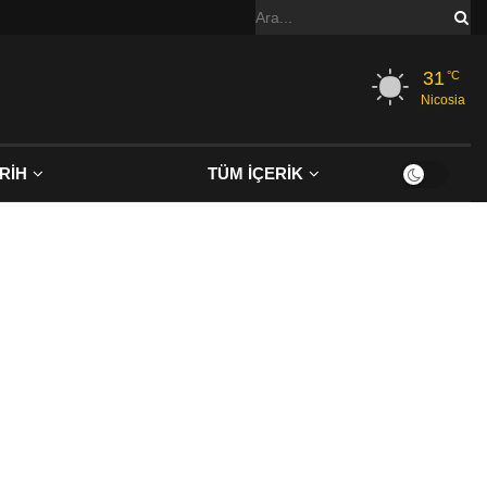
31
°C
Nicosia
RİH
TÜM İÇERİK