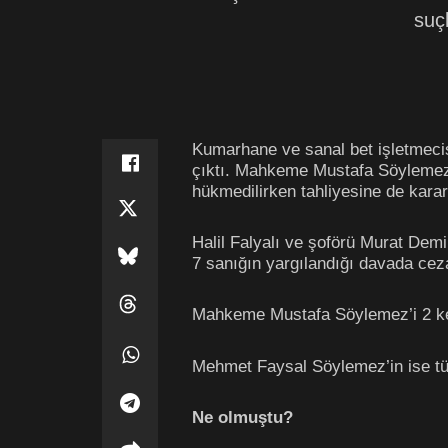
suçl
Kumarhane ve sanal bet işletmecisi
çıktı. Mahkeme Mustafa Söylemez’
hükmedilirken tahliyesine de karar 
Halil Falyalı
ve şoförü Murat Demir
7 sanığın yargılandığı davada cezal
Mahkeme Mustafa Söylemez’i 2 ke
Mehmet Faysal Söylemez’in ise tüm
Ne olmuştu?