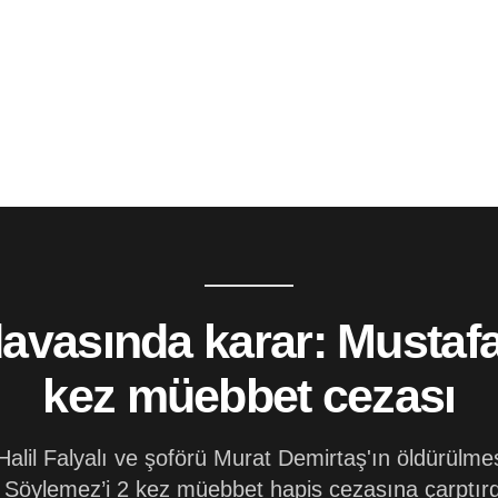
 davasında karar: Mustaf
kez müebbet cezası
lil Falyalı ve şoförü Murat Demirtaş'ın öldürülmesi
Söylemez’i 2 kez müebbet hapis cezasına çarptır