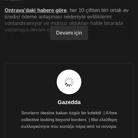
Ontrava’daki habere göre
, her 10 çiftten biri ortak ev
kredisi ödeme anlaşması nedeniyle evliliklerini
sonlandıramıyor ve mutsuz oldukları halde birarada
yaşamaya devam ediyor.
Devamı için
İngiltere’de gerçekleştirilen bir araştırmaya
göre, Avrupa’da yaşayan her 10 eşten biri ortak
ödedikleri ev kredisi adına ayrılamıyor ve karşı tarafa
katlanmak zorunda kalıyor. Mutsuzluklarına rağmen
aynı evi paylaşmak zorunda kalan çiftlerle ilgili ankete
göre, Avrupa’da 1.8 milyon bu kredi yüzünden
boşanamıyor.
Araştırmaya sadece evli değil bekar bireyler de
katılırken, bekar çiftlerin yüzde 11’i de ev sahibi
Gazedda
olabilmek uğruna mutsuz bir evliliğe katlanmaya hazır
olduğunu belirtiyor.
Sınırların ötesine bakan özgür bir kolektif. | A free
collective looking beyond borders. | Μια ελεύθερη
Yaşamın pahalı olduğunu savunan çoğunluk kesim,
συλλογικότητα που κοιτάζει πέρα από τα σύνορα.
maaşları birleştirerek ortak girilen ev kredisinin
kendilerince daha sağlam bir plan olduğunu belirtti.