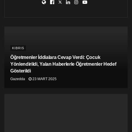
2012 yılından bu yana Avrupa’da %50 oranında
yükselen ev fiyatları, ortalama gelire sahip bir bireyin
tek başına bir ev alamayacağını gösteriyor.
KIBRIS
Öğretmenler İddialara Cevap Verdi: Çocuk
Yönlendirildi, Yalan Haberlerle Öğretmenler Hedef
Gösterildi
Gazedda
23 MART 2025