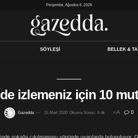
Perşembe, Ağustos 6, 2026
SÖYLEŞİ
BELLEK & TA
de izlemeniz için 10 mut
A
0
Gazedda
15 Mart 2020
Okuma Süresi: 9 dk
A
linde sokağa çıkılmaması yönünde uyarılarda bulunuluyor. G