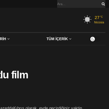
27
°C
Nicosia
RİH
TÜM İÇERİK
lu film
azeddaKıbrıs olarak, evde geçirdiğiniz vaktin