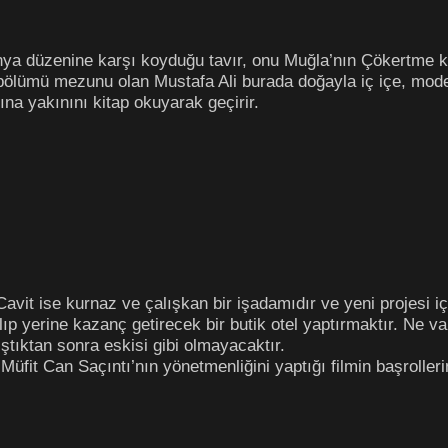
ünya düzenine karşı koyduğu tavır, onu Muğla’nın Çökertme k
ölümü mezunu olan Mustafa Ali burada doğayla iç içe, moder
a yakınını kitap okuyarak geçirir.
Cavit ise kurnaz ve çalışkan bir işadamıdır ve yeni projesi 
alıp yerine kazanç getirecek bir butik otel yaptırmaktır. Ne 
ştıktan sonra eskisi gibi olmayacaktır.
üfit Can Saçıntı’nın yönetmenliğini yaptığı filmin başroller