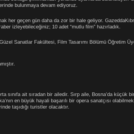
rilerinde bulunmaya devam ediyoruz.
mak her geçen gün daha da zor bir hale geliyor. GazeddaKıbr
beraber izleyebileceğiniz; 10 adet “mutlu film” hazırladık.
 Güzel Sanatlar Fakültesi, Film Tasarımı Bölümü Öğretim Üye
mıştır.
ta sınıfa ait sıradan bir ailedir. Sırp aile, Bosna’da küçük 
a’nın en büyük hayali başarılı bir opera sanatçısı olabilmek
nde taşıdığı turistler olacaktır.