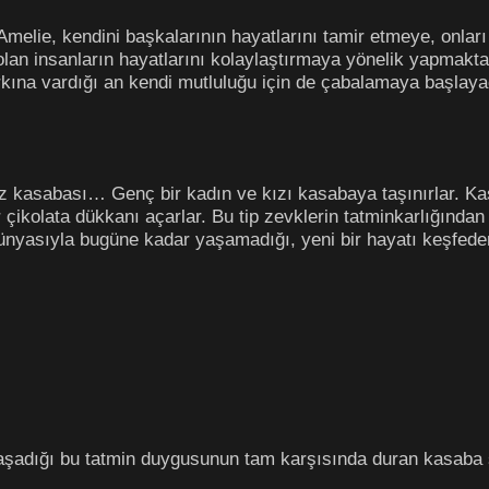
melie, kendini başkalarının hayatlarını tamir etmeye, onları
an insanların hayatlarını kolaylaştırmaya yönelik yapmaktad
arkına vardığı an kendi mutluluğu için de çabalamaya başlay
z kasabası… Genç bir kadın ve kızı kasabaya taşınırlar. Kas
ir çikolata dükkanı açarlar. Bu tip zevklerin tatminkarlığında
nyasıyla bugüne kadar yaşamadığı, yeni bir hayatı keşfede
aşadığı bu tatmin duygusunun tam karşısında duran kasaba sa