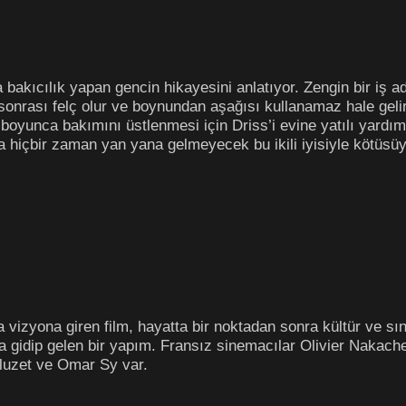
bakıcılık yapan gencin hikayesini anlatıyor. Zengin bir iş a
sonrası felç olur ve boynundan aşağısı kullanamaz hale geli
t boyunca bakımını üstlenmesi için Driss’i evine yatılı yardım
da hiçbir zaman yan yana gelmeyecek bu ikili iyisiyle kötüsü
vizyona giren film, hayatta bir noktadan sonra kültür ve sın
gidip gelen bir yapım. Fransız sinemacılar Olivier Nakache
Cluzet ve Omar Sy var.