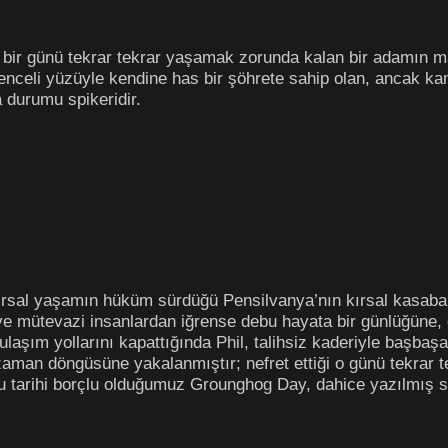
i bir günü tekrar tekrar yaşamak zorunda kalan bir adamın m
ğlenceli yüzüyle kendine has bir şöhrete sahip olan, ancak 
va durumu spikeridir.
sal yaşamın hüküm sürdüğü Pensilvanya’nın kırsal kasabalar
ve mütevazi insanlardan iğrense debu hayata bir günlüğüne, 
 ulaşım yollarını kapattığında Phil, talihsiz kaderiyle başba
 zaman döngüsüne yakalanmıştır; nefret ettiği o günü tekrar 
Bu tarihi borçlu olduğumuz Grounghog Day, dahice yazılmış s