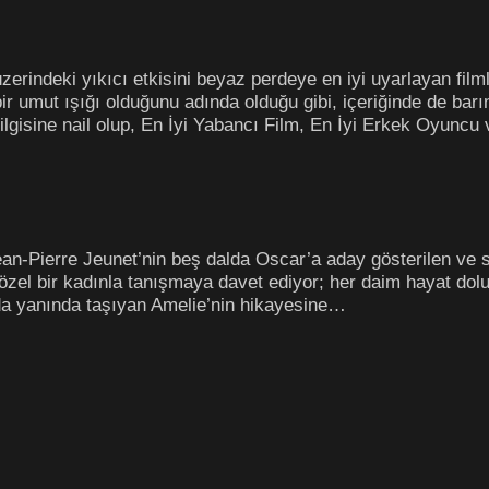
üzerindeki yıkıcı etkisini beyaz perdeye en iyi uyarlayan film
r umut ışığı olduğunu adında olduğu gibi, içeriğinde de bar
 ilgisine nail olup, En İyi Yabancı Film, En İyi Erkek Oyunc
n-Pierre Jeunet’nin beş dalda Oscar’a aday gösterilen ve so
özel bir kadınla tanışmaya davet ediyor; her daim hayat dolu
ında yanında taşıyan Amelie’nin hikayesine…