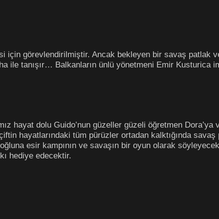
i için görevlendirilmiştir. Ancak bekleyen bir savaş patlak v
a ile tanışır… Balkanların ünlü yönetmeni Emir Kusturica im
z hayat dolu Guido’nun güzeller güzeli öğretmen Dora’ya vu
iftin hayatlarındaki tüm pürüzler ortadan kalktığında savaş p
oğluna esir kampının ve savaşın bir oyun olarak söyleyecek
kı hediye edecektir.