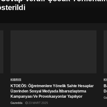
terildi
KIBRIS
K
KTOEÖS: Öğretmenlere Yönelik Sahte Hesaplar
Ba
Üzerinden Sosyal Medyada İtibarsızlaştırma
D
Kampanyası Ve Provokasyonlar Yapılıyor
G
Gazedda
23 MART 2025