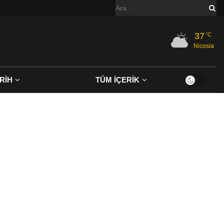
37
°C
Nicosia
RİH
TÜM İÇERİK