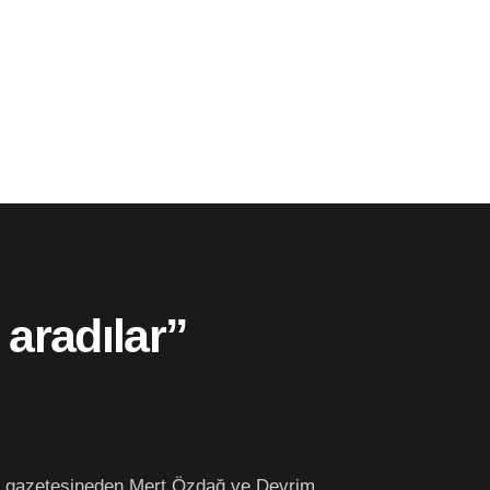
 aradılar”
gazetesineden Mert Özdağ ve Devrim