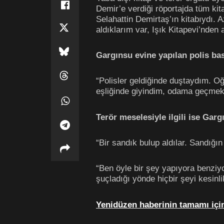
Demir’e verdiği röportajda tüm kita
Selahattin Demirtaş’ın kitabıydı. A
aldıklarım var, Işık Kitapevi’nden 
Gargınsu evine yapılan polis bask
“Polisler geldiğinde duştaydım. Oğ
eşliğinde giyindim, odama geçmek z
Terör meselesiyle ilgili ise Garg
“Bir sandık bulup aldılar. Sandığın 
“Ben öyle bir şey yapıyora benziy
şuçladığı yönde hiçbir şeyi kesi
Yenidüzen haberinin tamamı için