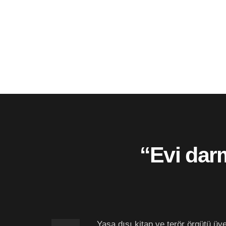
“Evi darm
Yasa dışı kitap ve terör örgütü üye