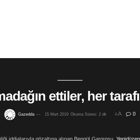
adağın ettiler, her tarafı
A
0
Gazedda
15 Mart 2019
Okuma Süresi: 2 dk
A
liği iddialarıyla gözaltına alınan Bengül Gargınsu,
Yenidüzen