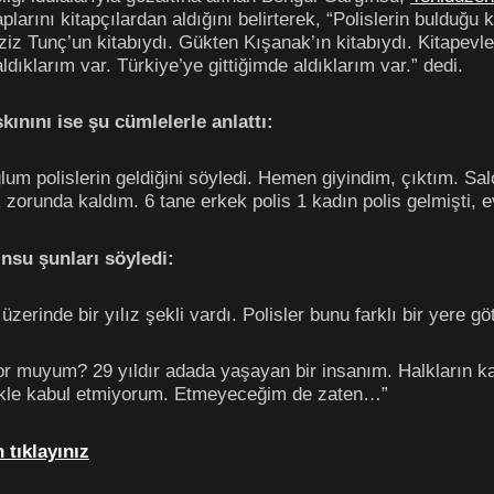
plarını kitapçılardan aldığını belirterek, “Polislerin bulduğu 
ziz Tunç’un kitabıydı. Gükten Kışanak’ın kitabıydı. Kitapevle
aldıklarım var. Türkiye’ye gittiğimde aldıklarım var.” dedi.
ınını ise şu cümlelerle anlattı:
lum polislerin geldiğini söyledi. Hemen giyindim, çıktım. Sa
orunda kaldım. 6 tane erkek polis 1 kadın polis gelmişti, ev
ınsu şunları söyledi:
üzerinde bir yılız şekli vardı. Polisler bunu farklı bir yere gö
or muyum? 29 yıldır adada yaşayan bir insanım. Halkların ka
nlikle kabul etmiyorum. Etmeyeceğim de zaten…”
 tıklayınız