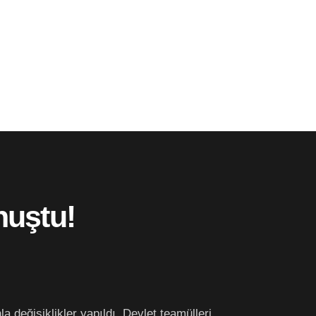
nuştu!
a değişiklikler yapıldı. Devlet teamülleri