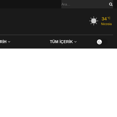
34
°C
Nicosia
RİH
TÜM İÇERİK