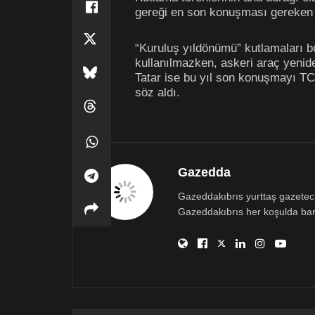
gereği en son konuşması gereken e
“Kuruluş yıldönümü” kutlamaları b
kullanılmazken, askeri araç yenid
Tatar ise bu yıl son konuşmayı T
söz aldı.
Gazedda
Gazeddakıbrıs yurttaş gazetecili
Gazeddakıbrıs her koşulda bar