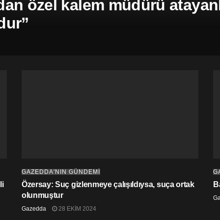
an özel kalem müdürü atayanla
dur”
GAZEDDA'NIN GÜNDEMİ
G
i
Özersay: Suç gizlenmeye çalışıldıysa, suça ortak
B
olunmuştur
G
Gazedda
28 EKIM 2024