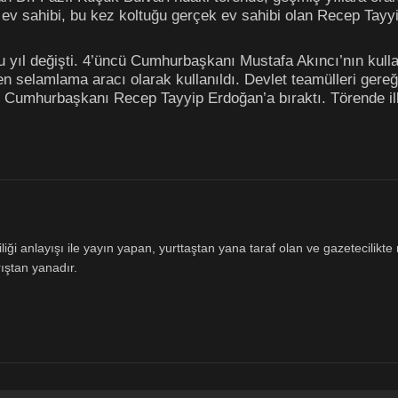
v sahibi, bu kez koltuğu gerçek ev sahibi olan Recep Tayyi
u yıl değişti. 4’üncü Cumhurbaşkanı Mustafa Akıncı’nın kull
en selamlama aracı olarak kullanıldı. Devlet teamülleri ger
C Cumhurbaşkanı Recep Tayyip Erdoğan’a bıraktı. Törende il
ği anlayışı ile yayın yapan, yurttaştan yana taraf olan ve gazetecilikte m
ıştan yanadır.