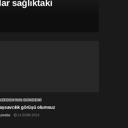
r sağlıktaki
AZEDDA'NIN GÜNDEMİ
aşsavcılık görüşü olumsuz
azedda
14 EKIM 2024