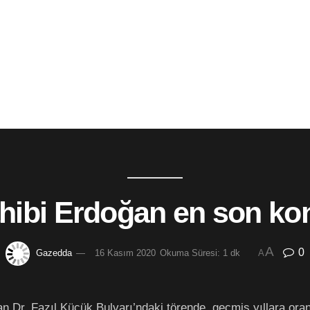
hibi Erdoğan en son ko
A
0
Gazedda
16 Kasım 2020
Okuma Süresi: 1 dk
A
n Dr. Fazıl Küçük Bulvarı’ndaki törende, geçmiş yıllara oranl