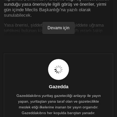
sunduğu yasa önerisiyle ilgili görüş ve öneriler, yirmi
gün içinde Meclis Başkanlığı’na yazılı olarak
sunulabilecek.
Yasa önerisi, şiddete uğrayan veya şiddete uğrama
Devamı için
tehlikesi bulunan kişilerin ve tek taraflı ısrarlı takip
mağduru olan kişilerin korunması ve bu kişilere yönelik
şiddetin önlenmesi amacıyla alınacak tedbirlere ilişkin
usul ve esasları düzenlemeyi amaçlıyor.
Yasa önerisi, uygulamada ve gereken hizmetlerin
sunulmasında, “KKTC Anayasası ile KKTC’nin
onayladığı uluslararası sözleşmeler, özellikle Kadınlara
Yönelik Şiddet ve Aile İçi Şiddetin Önlenmesi ve
Bunlarla Mücadeleye İlişkin Avrupa Konseyi
Sözleşmesi” temel ilkelerine uyulmasını öngörüyor.
Gazedda
Öneri, şiddet gören kişilere verilecek destek ve
Gazeddakıbrıs yurttaş gazeteciliği anlayışı ile yayın
hizmetlerin sunulmasında temel insan haklarına dayalı,
yapan, yurttaştan yana taraf olan ve gazetecilikte
toplumsal cinsiyet eşitliğine duyarlı, sosyal devlet
meslek etiği ilkelerine inanan bir yayın organıdır.
ilkesine uygun, adil, etkili ve süratli bir usul izlenmesini
Gazeddakıbrıs her koşulda barıştan yanadır.
düzenliyor.