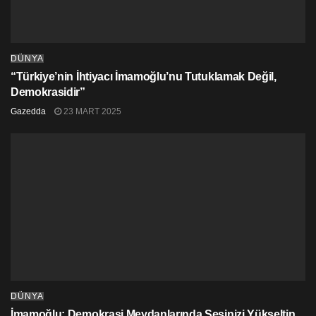
DÜNYA
“Türkiye’nin İhtiyacı İmamoğlu’nu Tutuklamak Değil,
Demokrasidir”
Gazedda
23 MART 2025
DÜNYA
İmamoğlu: Demokrasi Meydanlarında Sesinizi Yükseltin