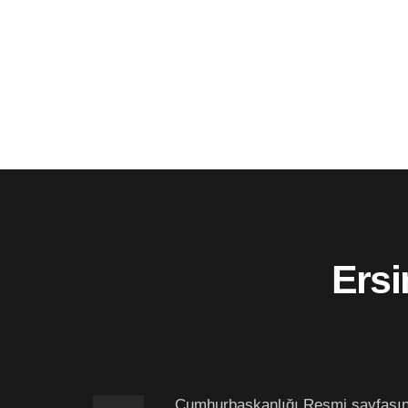
Ersi
Cumhurbaşkanlığı Resmi sayfasınd