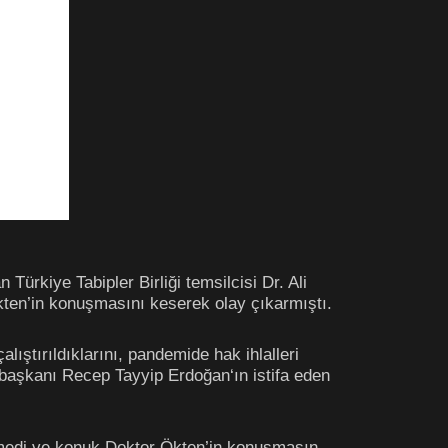
ürkiye Tabipler Birliği temsilcisi Dr. Ali
kten’in konuşmasını keserek olay çıkarmıştı.
ıştırıldıklarını, pandemide hak ihlalleri
urbaşkanı Recep Tayyip Erdoğan‘ın istifa eden
emedi ve konuk Doktor Ökten’in konuşmasın