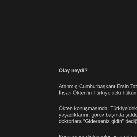
Olay neydi?
Atanmış Cumhurbaşkanı Ersin Tatar,
İhsan Ökten‘in Türkiye‘deki hüküm
Ökten konuşmasında, Türkiye’deki d
yaşadıklarını, görev başında şidde
doktorlara “Giderseniz gidin” dediği
Konuşmayı dinleyenler arasında o