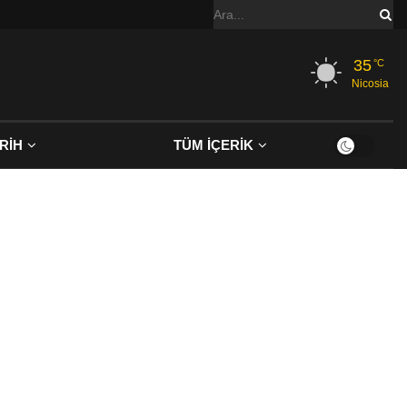
35
°C
Nicosia
RİH
TÜM İÇERİK