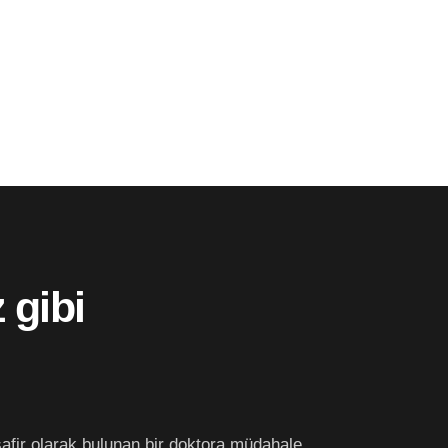
 gibi
fir olarak bulunan bir doktora müdahale