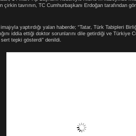
n çirkin tavrının, TC Cumhurbaşkanı Erdoğan tarafından gör
 imajıyla yaptırdığı yalan haberde; “Tatar, Türk Tabipleri Bir
ğını iddia ettiği doktor sorunlarını dile getirdiği ve Türki
sert tepki gösterdi” denildi.