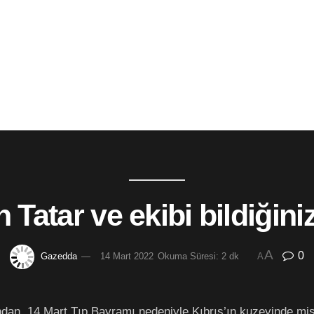
n Tatar ve ekibi bildiğiniz
A
0
Gazedda
14 Mart 2022
Okuma Süresi: 2 dk
A
an, 14 Mart Tıp Bayramı nedeniyle Kıbrıs’ın kuzeyinde misa