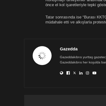
önce el kol işaretleriyle tepki göst
Tatar sonrasında ise “Burası KKTC’d
müdahale etti ve alkışlarla protesto
Gazedda
Gazeddakıbrıs yurttaş gazetecili
Gazeddakıbrıs her koşulda bar