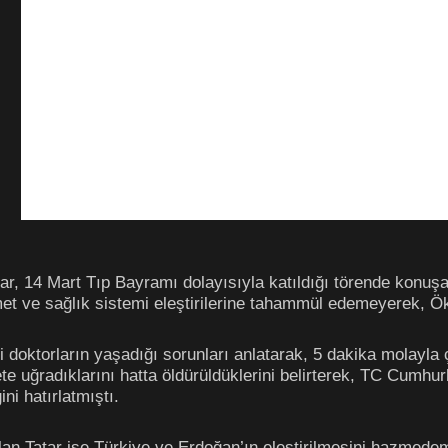
 14 Mart Tıp Bayramı dolayısıyla katıldığı törende konuşan T
et ve sağlık sistemi eleştirilerine tahammül edemeyerek, Ö
oktorların yaşadığı sorunları anlatarak, 5 dakika molayla çal
te uğradıklarını hatta öldürüldüklerini belirterek, TC Cumh
ni hatırlatmıştı.
lan Tatar ise Türkiye ve Erdoğan’ın eleştirilmesini hazmed