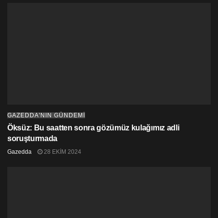
HDP Genel Başkan Yardımcısı Tayip Temel ise Erkan
Baş’ın açıklamasını Twitter
hesabından
“Birlikte
direndik, birlikte kazanacağız” ibaresiyle tekrar etti.
GAZEDDA'NIN GÜNDEMİ
Öksüz: Bu saatten sonra gözümüz kulağımız adli
soruşturmada
Gazedda
28 EKIM 2024