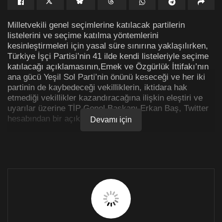
Milletvekili genel seçimlerine katılacak partilerin
listelerini ve seçime katılma yöntemlerini
kesinleştirmeleri için yasal süre sınırına yaklaşılırken,
Türkiye İşçi Partisi’nin 41 ilde kendi listeleriyle seçime
katılacağı açıklamasının,Emek ve Özgürlük İttifakı’nın
ana gücü Yeşil Sol Parti’nin önünü keseceği ve her iki
partinin de kaybedeceği vekilliklerin, iktidara hak
etmediği vekillikler kazandıracağına ilişkin eleştiri ve
uyarılar üzerine TİP Genel Başkanı Erkan Baş, Twitter
hesabından bir açıklama yayınladı.
Devamı için
Erkan Baş açıklamasında, Emek ve Özgürlük İttifakı
bileşenleri, diğer muhalefet güçleri ve özellikle Yeşil Sol
Parti seçmenlerine yönelik ıolarak TİP’in “[…] yalnızca
milletvekili çıkarma potansiyeli gördüğü illerde,
ittifakımıza ve hatta muhalefetin hiçbir bölmesine zarar
vermemeyi esas alan bir yaklaşımla seçimlere
katılaca[ğına]” ilişkin güvence verdi.
Uyarı ve eleştiriler